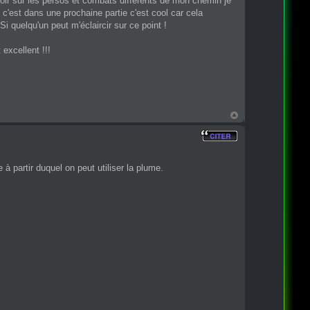
ir sur les persos et combats différents de mon chemin je
 c'est dans une prochaine partie c'est cool car cela
Si quelqu'un peut m'éclaircir sur ce point !
excellent !!!
 à partir duquel on peut utiliser la plume.