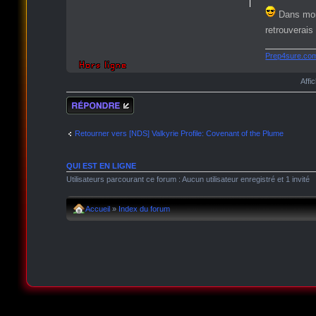
Dans mon 
retrouverais
Prep4sure.co
Affi
Répondre
Retourner vers [NDS] Valkyrie Profile: Covenant of the Plume
QUI EST EN LIGNE
Utilisateurs parcourant ce forum : Aucun utilisateur enregistré et 1 invité
Accueil
»
Index du forum