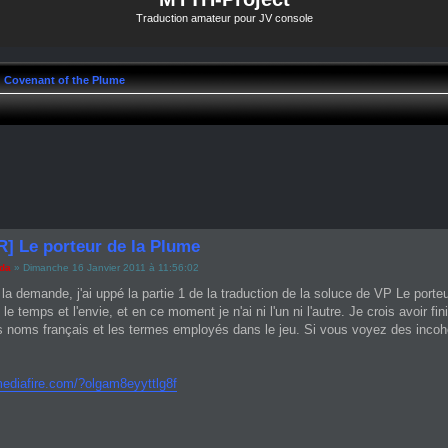
Traduction amateur pour JV console
e: Covenant of the Plume
R] Le porteur de la Plume
ada
» Dimanche 16 Janvier 2011 à 11:56:02
 la demande, j'ai uppé la partie 1 de la traduction de la soluce de VP Le port
 le temps et l'envie, et en ce moment je n'ai ni l'un ni l'autre. Je crois avoir fi
s noms français et les termes employés dans le jeu. Si vous voyez des incohér
mediafire.com/?olgam8eyyttlg8f