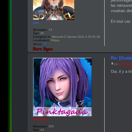
personnages
les retrouve
voudrais dir
En tout cas
xluc
Messages:
14
Âge:
45
Enregistré le:
Mercredi 5 Janvier 2011 à 20:31:28
Localisation:
Fréjus
Genre:
Re: [Guid
par
pinktag
Oui, il y a 
pinktagada
Messages:
502
Âge:
43