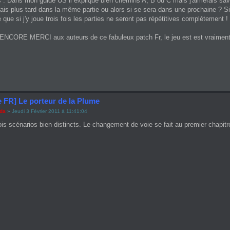
 . Dans mon guide US il explique bien chemins A, B ou C mais j'aimerais savo
rais plus tard dans la même partie ou alors si se sera dans une prochaine ? Si
e que si j'y joue trois fois les parties ne seront pas répétitives complétement ! 
 ENCORE MERCI aux auteurs de ce fabuleux patch Fr, le jeu est est vraiment 
e FR] Le porteur de la Plume
ada
» Jeudi 3 Février 2011 à 11:41:04
trois scénarios bien distincts. Le changement de voie se fait au premier chapitre