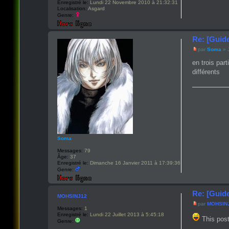
Enregistré le:
Lundi 22 Novembre 2010 à 21:32:31
Localisation:
Asgard
Genre:
Re: [Guid
par
Soma
» J
en trois par
différents
Soma
Messages:
79
Âge:
37
Enregistré le:
Dimanche 16 Janvier 2011 à 17:39:36
Genre:
Re: [Guid
MOHSINJ12
par
MOHSIN
Messages:
1
Enregistré le:
Lundi 22 Juillet 2013 à 5:45:18
This post
Genre: