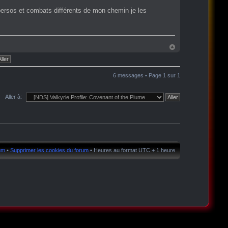
persos et combats différents de mon chemin je les
6 messages • Page
1
sur
1
Aller à:
rum
•
Supprimer les cookies du forum
• Heures au format UTC + 1 heure