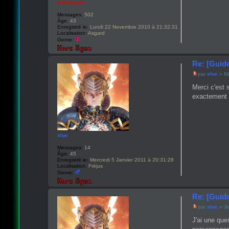
pinktagada
Messages:
502
Âge:
43
Enregistré le:
Lundi 22 Novembre 2010 à 21:32:31
Localisation:
Asgard
Genre:
Re: [Guid
par
xluc
» Ma
Merci c'est 
exactement c
xluc
Messages:
14
Âge:
45
Enregistré le:
Mercredi 5 Janvier 2011 à 20:31:28
Localisation:
Fréjus
Genre:
Re: [Guid
par
xluc
» Je
J'ai une ques