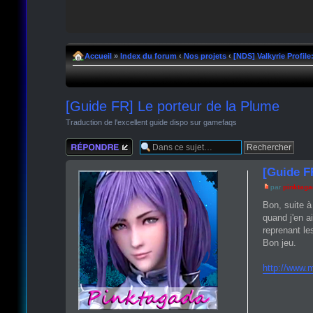
Accueil
»
Index du forum
‹
Nos projets
‹
[NDS] Valkyrie Profil
[Guide FR] Le porteur de la Plume
Traduction de l'excellent guide dispo sur gamefaqs
Répondre
[Guide F
par
pinktag
Bon, suite à
quand j'en ai
reprenant le
Bon jeu.
http://www.