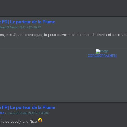
e FR] Le porteur de la Plume
eudi 3 Février 2011 à 20:19:25
ties, mis à part le prologue, tu peux suivre trois chemins différents et donc f
CGRCSGPRASHFM
e FR] Le porteur de la Plume
J12
» Lundi 22 Juillet 2013 à 5:48:00
 is so Lovely and Nice