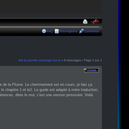
FAQ
M’enregistrer
Connexion
Voir le premier message non lu
• 6 messages • Page
1
sur
1
eur de la Plume. Le cheminement est en cours, je fais ça
ni le chapitre 1 et le2. Le guide est adapté à notre traduction,
ences, dites le moi, c'est une version provisoire. Voilà.