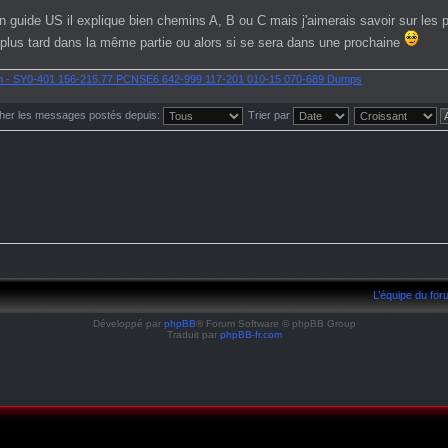
guide US il explique bien chemins A, B ou C mais j'aimerais savoir sur les 
 plus tard dans la même partie ou alors si se sera dans une prochaine
m - SY0-401 156-215.77 PCNSE6 642-999 117-201 010-15 070-689 Dumps
cher les messages postés depuis:
Trier par
L’équipe du fo
Développé par
phpBB
® Forum Software © phpBB Group
Traduit par
phpBB-fr.com