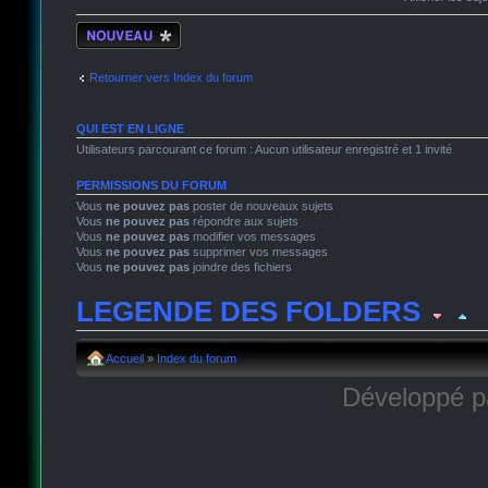
Écrire un nouveau
sujet
Retourner vers Index du forum
QUI EST EN LIGNE
Utilisateurs parcourant ce forum : Aucun utilisateur enregistré et 1 invité
PERMISSIONS DU FORUM
Vous
ne pouvez pas
poster de nouveaux sujets
Vous
ne pouvez pas
répondre aux sujets
Vous
ne pouvez pas
modifier vos messages
Vous
ne pouvez pas
supprimer vos messages
Vous
ne pouvez pas
joindre des fichiers
LEGENDE DES FOLDERS
Sujet lu
Sujet lu dans lequel j'ai posté
Sujet populaire lu 
Accueil
»
Index du forum
Développé 
Sujet populaire lu
Sujet lu fermé
Sujet lu fermé dans leque
Sujet non lu
Sujet non lu dans lequel j'ai posté
Sujet popu