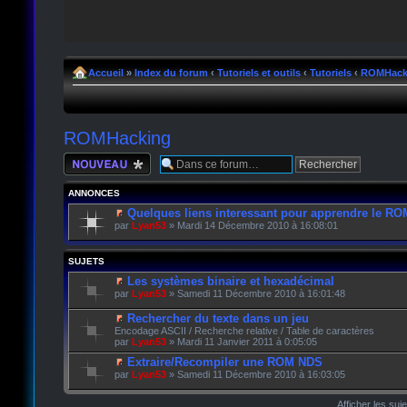
Accueil
»
Index du forum
‹
Tutoriels et outils
‹
Tutoriels
‹
ROMHack
ROMHacking
Écrire un nouveau
sujet
ANNONCES
Quelques liens interessant pour apprendre le R
par
Lyan53
» Mardi 14 Décembre 2010 à 16:08:01
SUJETS
Les systèmes binaire et hexadécimal
par
Lyan53
» Samedi 11 Décembre 2010 à 16:01:48
Rechercher du texte dans un jeu
Encodage ASCII / Recherche relative / Table de caractères
par
Lyan53
» Mardi 11 Janvier 2011 à 0:05:05
Extraire/Recompiler une ROM NDS
par
Lyan53
» Samedi 11 Décembre 2010 à 16:03:05
Afficher les suj