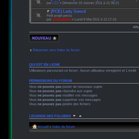
par
LZZ
» Dimanche 16 Janvier 2011 à 21:36:21
[PCE] Lady Sword
Petit projet perso
par
pinktagada
» Lundi 9 Mai 2011 à 12:17:16
Affi
Écrire un nouveau
sujet
Retourner vers Index du forum
QUI EST EN LIGNE
Utilisateurs parcourant ce forum : Aucun utilisateur enregistré et 1 invité
PERMISSIONS DU FORUM
Vous
ne pouvez pas
poster de nouveaux sujets
Vous
ne pouvez pas
répondre aux sujets
Vous
ne pouvez pas
modifier vos messages
Vous
ne pouvez pas
supprimer vos messages
Vous
ne pouvez pas
joindre des fichiers
LEGENDE DES FOLDERS
Sujet lu
Sujet lu dans lequel j'ai posté
Sujet populair
Accueil
»
Index du forum