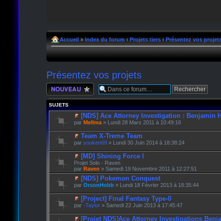
Accueil
»
Index du forum
‹
Projets tiers
‹
Présentez vos projet
Présentez vos projets
Écrire un nouveau
sujet
SUJETS
[NDS] Ace Attorney Investigation : Benjamin 
par
Mellma
» Lundi 28 Mars 2011 à 10:49:16
Team X-Treme Team
par
youken69
» Lundi 30 Juin 2014 à 18:38:24
[MD] Shining Force I
Projet Solo - Raven
par
Raven
» Samedi 19 Novembre 2011 à 12:27:51
[NDS] Pokemon Conquest
par
OrsonHobb
» Lundi 18 Février 2013 à 18:35:44
[Project] Final Fantasy Type-0
par
-Taylor
» Samedi 22 Juin 2013 à 17:45:47
[Projet NDS]Ace Attorney Investigations Benj