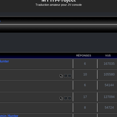
Traduction amateur pour JV console
s
RÉPONSES
VUS
Hunter
6
167035
10
105580
1
2
6
54144
17
127094
1
2
8
54724
amin Hunter