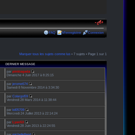
FAQ
M’enregistrer
Connexion
Marquer tous les sujets comme lus
• 7 sujets • Page
1
sur
1
DERNIER MESSAGE
par
pinktagada
Dimanche 4 Juin 2017 à 8:25:15
par
jerome674
Samedi 8 Novembre 2014 à 3:34:30
par
Colargol59
Vendredi 28 Mars 2014 à 11:38:44
par
lol05709
Mercredi 24 Juillet 2013 à 22:14:24
par
Lyan53
Vendredi 28 Juin 2013 à 22:24:55
par
michellefland