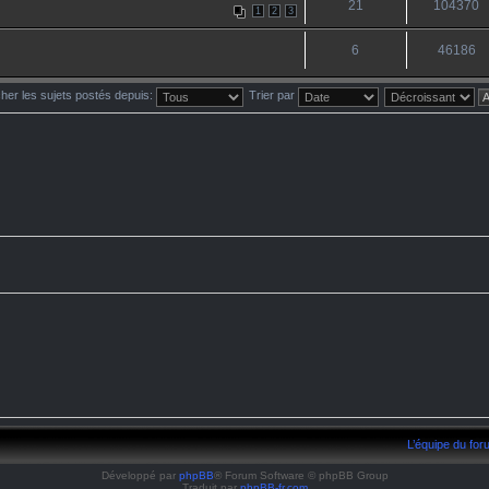
21
104370
1
2
3
6
46186
cher les sujets postés depuis:
Trier par
e lu dans lequel j'ai posté
L’équipe du fo
Développé par
phpBB
® Forum Software © phpBB Group
Traduit par
phpBB-fr.com