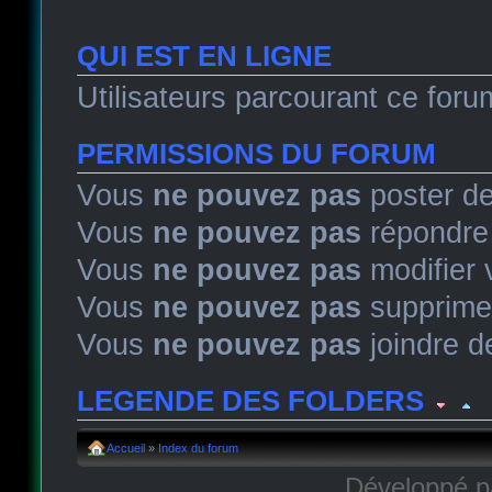
QUI EST EN LIGNE
Utilisateurs parcourant ce forum
PERMISSIONS DU FORUM
Vous
ne pouvez pas
poster de
Vous
ne pouvez pas
répondre 
Vous
ne pouvez pas
modifier
Vous
ne pouvez pas
supprime
Vous
ne pouvez pas
joindre de
LEGENDE DES FOLDERS
Sujet lu
Sujet lu dans lequel j'ai posté
Sujet populaire lu 
Accueil
»
Index du forum
Développé 