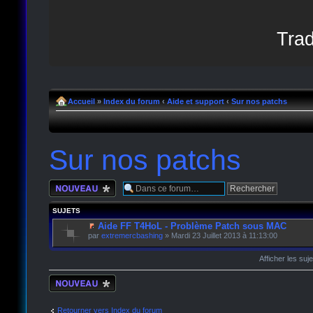
Trad
Accueil
»
Index du forum
‹
Aide et support
‹
Sur nos patchs
Sur nos patchs
Écrire un nouveau
sujet
SUJETS
Aide FF T4HoL - Problème Patch sous MAC
par
extremercbashing
» Mardi 23 Juillet 2013 à 11:13:00
Afficher les suj
Écrire un nouveau
sujet
Retourner vers Index du forum