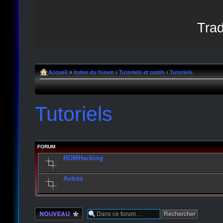
Trad
Accueil
»
Index du forum
‹
Tutoriels et outils
‹
Tutoriels
Tutoriels
FORUM
ROMHacking
Autres
Écrire un nouveau
sujet