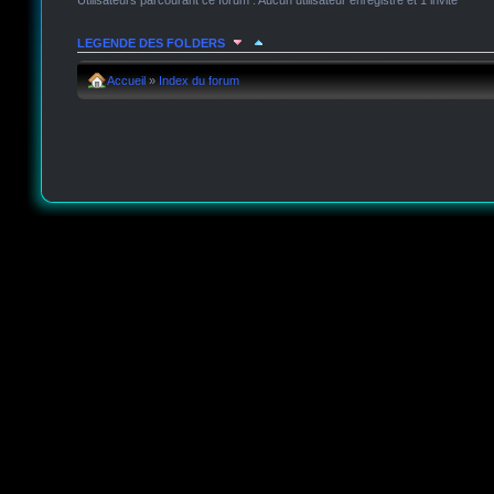
Utilisateurs parcourant ce forum : Aucun utilisateur enregistré et 1 invité
LEGENDE DES FOLDERS
Sujet lu
Sujet lu dans lequel j'ai posté
Sujet populaire lu 
Accueil
»
Index du forum
Sujet populaire lu
Sujet lu fermé
Sujet lu fermé dans leque
Sujet non lu
Sujet non lu dans lequel j'ai posté
Sujet popu
Sujet populaire non lu
Sujet non lu fermé
Sujet non lu fer
Topic déplacé
Annonce lue
Annonce lue fermée
Annonce lue fermée dan
Annonce non lue
Annonce non lue fermée
Annonce non l
Post-it lu
Post-it lu fermé
Post-it lu fermé dans lequel j'