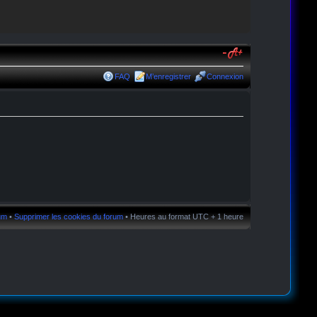
FAQ
M’enregistrer
Connexion
rum
•
Supprimer les cookies du forum
• Heures au format UTC + 1 heure