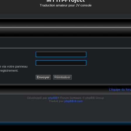
Traduction amateur pour JV console
e via votre panneau
nregistrement.
L’équipe du fo
Développé par
phpBB
® Forum Software © phpBB Group
Traduit par
phpBB-fr.com