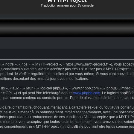
Traduction amateur pour JV console
« notre », « nos », « MYTH-Project », « https://www.myth-project.fr »), vous accep
s conditions suivantes, alors n’accédez pas et/ou n’utilisez pas « MYTH-Project ».
t prudent de vérifier régulièrement celles-ci par vous-même. Si vous continuez d’u
ditions découlant des mises à jour et/ou modifications.
s », « eux », « leur », « logiciel phpBB », « www.phpbb.com », « phpBB Limited », 
r « GPL ») et qui peut être téléchargé depuis
www.phpbb.com
. Le logiciel phpBB f
s pas comme contenu ou conduite permis. Pour de plus amples informations au suje
gaire, diffamatoire, choquant, menaçant, à caractère sexuel ou tout autre contenu 
ire peut vous mener à un bannissement immédiat et permanent, avec une notification
trées pour aider au renforcement de ces conditions. Vous acceptez que « MYTH-Proj
que membre, vous acceptez que toutes les informations que vous avez saisies soie
votre consentement, ni « MYTH-Project », ni phpBB ne pourront être tenus comme res