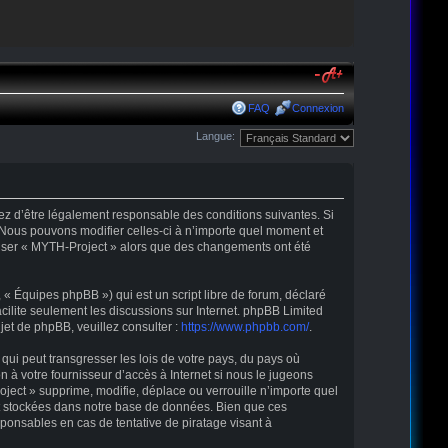
FAQ
Connexion
Langue:
tez d’être légalement responsable des conditions suivantes. Si
 Nous pouvons modifier celles-ci à n’importe quel moment et
tiliser « MYTH-Project » alors que des changements ont été
« Équipes phpBB ») qui est un script libre de forum, déclaré
acilite seulement les discussions sur Internet. phpBB Limited
t de phpBB, veuillez consulter :
https://www.phpbb.com/
.
qui peut transgresser les lois de votre pays, du pays où
 à votre fournisseur d’accès à Internet si nous le jugeons
ect » supprime, modifie, déplace ou verrouille n’importe quel
nt stockées dans notre base de données. Bien que ces
ponsables en cas de tentative de piratage visant à