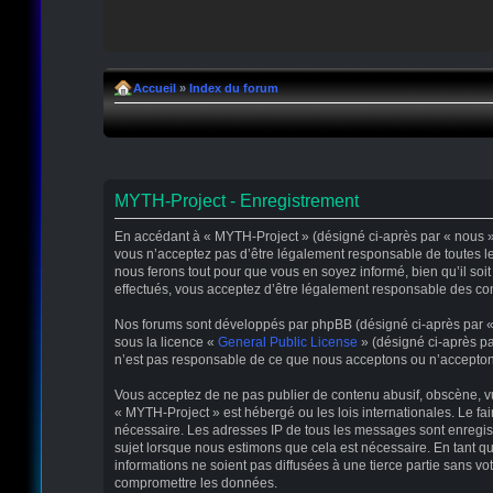
Accueil
»
Index du forum
MYTH-Project - Enregistrement
En accédant à « MYTH-Project » (désigné ci-après par « nous », 
vous n’acceptez pas d’être légalement responsable de toutes le
nous ferons tout pour que vous en soyez informé, bien qu’il soi
effectués, vous acceptez d’être légalement responsable des con
Nos forums sont développés par phpBB (désigné ci-après par « il
sous la licence «
General Public License
» (désigné ci-après pa
n’est pas responsable de ce que nous acceptons ou n’accepton
Vous acceptez de ne pas publier de contenu abusif, obscène, vul
« MYTH-Project » est hébergé ou les lois internationales. Le fa
nécessaire. Les adresses IP de tous les messages sont enregis
sujet lorsque nous estimons que cela est nécessaire. En tant 
informations ne soient pas diffusées à une tierce partie sans 
compromettre les données.