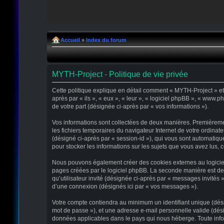
Accueil
»
Index du forum
MYTH-Project - Politique de vie privée
Cette politique explique en détail comment « MYTH-Project » et s
après par « ils », « eux », « leur », « logiciel phpBB », « www.
de votre part (désignée ci-après par « vos informations »).
Vos informations sont collectées de deux manières. Premièremen
les fichiers temporaires du navigateur Internet de votre ordinate
(désigné ci-après par « session-id »), qui vous sont automatiqu
pour stocker les informations sur les sujets que vous avez lus, c
Nous pouvons également créer des cookies externes au logiciel
pages créées par le logiciel phpBB. La seconde manière est de r
qu’utilisateur invité (désignée ci-après par « messages invités
d’une connexion (désignés ici par « vos messages »).
Votre compte contiendra au minimum un identifiant unique (désig
mot de passe »), et une adresse e-mail personnelle valide (dési
données applicables dans le pays qui nous héberge. Toute infor