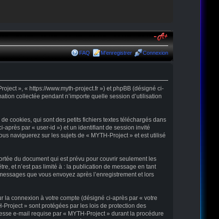
FAQ
M’enregistrer
Connexion
oject », « https://www.myth-project.fr ») et phpBB (désigné ci-
ation collectée pendant n’importe quelle session d’utilisation
e cookies, qui sont des petits fichiers textes téléchargés dans
-après par « user-id ») et un identifiant de session invité
us naviguerez sur les sujets de « MYTH-Project » et est utilisé
ortée du document qui est prévu pour couvrir seulement les
, et n’est pas limité à : la publication de message en tant
es messages que vous envoyez après l’enregistrement et lors
ur la connexion à votre compte (désigné ci-après par « votre
-Project » sont protégées par les lois de protection des
resse e-mail requise par « MYTH-Project » durant la procédure