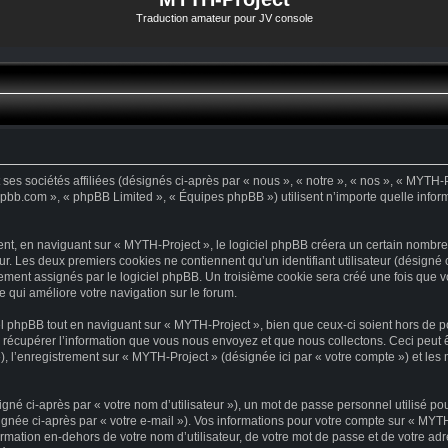
Traduction amateur pour JV console
es sociétés affiliées (désignés ci-après par « nous », « notre », « nos », « MYTH-Pr
phpbb.com », « phpBB Limited », « Équipes phpBB ») utilisent n’importe quelle inform
t, en naviguant sur « MYTH-Project », le logiciel phpBB créera un certain nombre d
ur. Les deux premiers cookies ne contiennent qu’un identifiant utilisateur (désigné ci
ement assignés par le logiciel phpBB. Un troisième cookie sera créé une fois que vo
e qui améliore votre navigation sur le forum.
 phpBB tout en naviguant sur « MYTH-Project », bien que ceux-ci soient hors de p
écupérer l’information que vous nous envoyez et que nous collectons. Ceci peut être
 »), l’enregistrement sur « MYTH-Project » (désignée ici par « votre compte ») et l
né ci-après par « votre nom d’utilisateur »), un mot de passe personnel utilisé po
gnée ci-après par « votre e-mail »). Vos informations pour votre compte sur « MYTH
mation en-dehors de votre nom d’utilisateur, de votre mot de passe et de votre ad