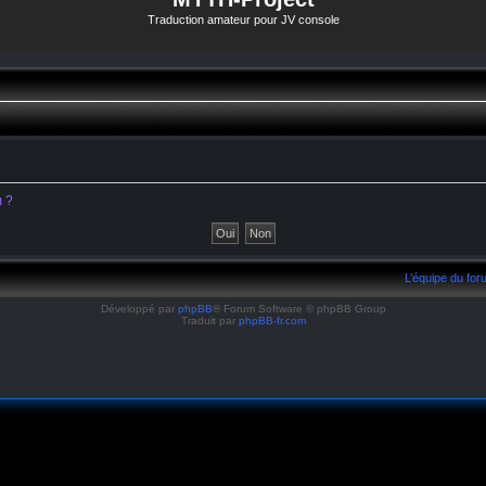
Traduction amateur pour JV console
m ?
L’équipe du fo
Développé par
phpBB
® Forum Software © phpBB Group
Traduit par
phpBB-fr.com