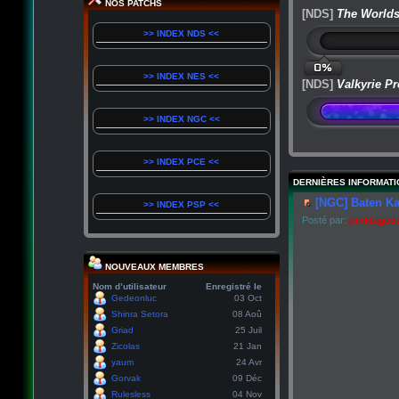
NOS PATCHS
[NDS]
The Worlds
>> INDEX NDS <<
0%
>> INDEX NES <<
[NDS]
Valkyrie Pr
>> INDEX NGC <<
>> INDEX PCE <<
DERNIÈRES INFORMATI
[NGC] Baten Ka
>> INDEX PSP <<
Posté par:
pinktagad
NOUVEAUX MEMBRES
Nom d’utilisateur
Enregistré le
Gedeonluc
03 Oct
Shinra Setora
08 Aoû
Griad
25 Juil
Zicolas
21 Jan
yaum
24 Avr
Gorvak
09 Déc
Rulesless
04 Nov