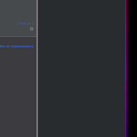
[
Tout Lire
]
les et commentaires