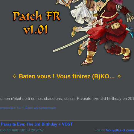
✧
Baten vous ! Vous finirez (B)KO...
✧
e rien n'était sorti de nos chaudrons, depuis Parasite Eve 3rd Birthday en 2013
mmentaires: 50
•
Écrire un commentaire
- Parasite Eve: The 3rd Birthday + VOST
eudi 18 Juillet 2013 à 20:28:57
Forum:
Nouvelles et com