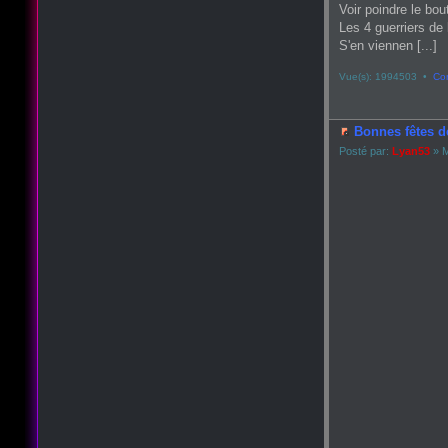
Voir poindre le bou
Les 4 guerriers de 
S'en viennen [...]
Vue(s): 1994503 •
Co
Bonnes fêtes d
Posté par:
Lyan53
» M