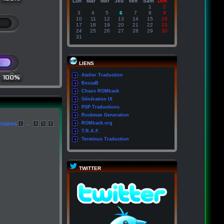
Lun
Mar
Mer
Jeu
Ven
Sam
Dim
1
2
3
4
5
6
7
8
9
10
11
12
13
14
15
16
17
18
19
20
21
22
23
24
25
26
27
28
29
30
31
LIENS
Atelier Traduction
100%
BessaB
Chaos ROMhack
Génération IX
PSP Traductions
Rockman Generation
taires
...
ROMhack.org
1
4
5
6
T.R.A.F.
Terminus Traduction
TWITTER