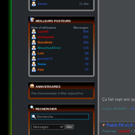
Straizo
21 Mai
MEILLEURS POSTEURS
Nom d’utilisateur
Messages
Lyan53
864
pinktagada
502
BahaBulle
280
Bleachya43vier
115
Loki
98
jerome674
98
Soma
79
kipy
57
ANNIVERSAIRES
Pas d’anniversaire à fêter aujourd’hui
Ça fait sept ans qu
Vue(s): 2833066 •
Co
RECHERCHER
Patch FR v1.0 
Posté par:
Lyan53
» J