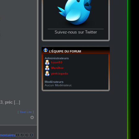
Suivez-nous sur Twitter
L’ÉQUIPE DU FORUM
Administrateurs
Lyan53
Mardhor
pinktagada
Modérateurs
Aucun Modérateur.
, préc [...]
[
Tout Lire
]
mentaires
1
2
3
4