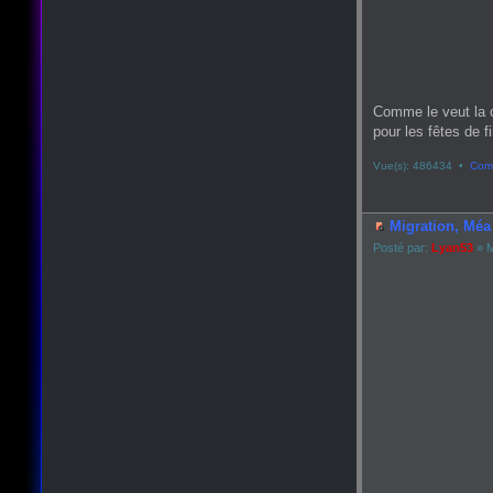
Comme le veut la 
pour les fêtes de fin
Vue(s): 486434 •
Comm
Migration, Méa 
Posté par:
Lyan53
» M