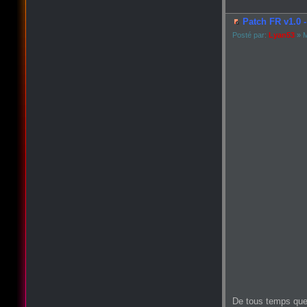
Patch FR v1.0 -
Posté par:
Lyan53
» M
De tous temps que