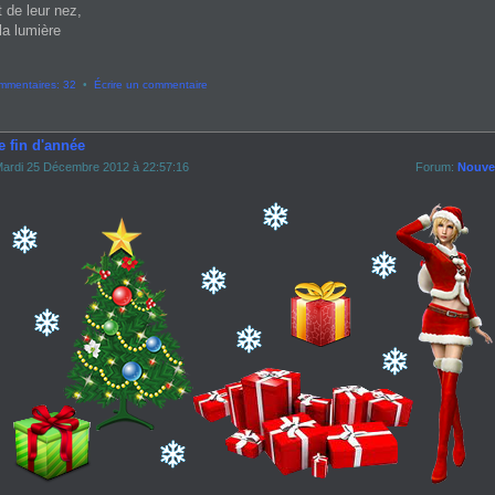
t de leur nez,
la lumière
mmentaires: 32
•
Écrire un commentaire
e fin d'année
ardi 25 Décembre 2012 à 22:57:16
Forum:
Nouvel