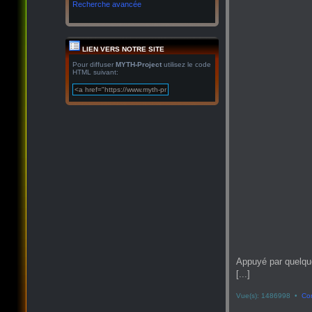
Recherche avancée
LIEN VERS NOTRE SITE
Pour diffuser
MYTH-Project
utilisez le code
HTML suivant:
Appuyé par quelqu
[...]
Vue(s): 1486998 •
Co