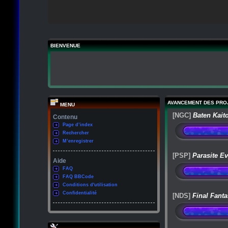
BIENVENUE
AVANCEMENT DES PRO
MENU
[NGC]
Baten Kait
Contenu
Page d’index
Rechercher
M’enregistrer
[PSP]
Parasite Ev
Aide
FAQ
FAQ BBCode
Conditions d'utilisation
Confidentialité
[NDS]
Final Fanta