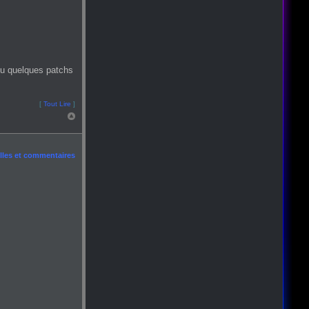
ou quelques patchs
[
Tout Lire
]
les et commentaires