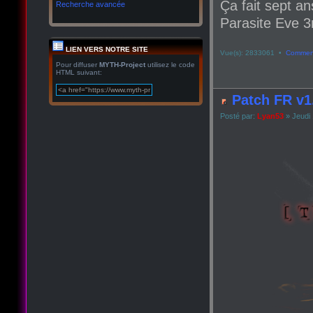
Ça fait sept an
Recherche avancée
Parasite Eve 3r
LIEN VERS NOTRE SITE
Vue(s): 2833061 •
Comment
Pour diffuser
MYTH-Project
utilisez le code
HTML suivant:
Patch FR v1
Posté par:
Lyan53
» Jeudi 