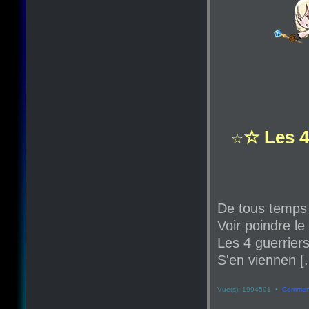
☆ Les 4
☆
De tous temps
Voir poindre le
Les 4 guerriers
S'en viennen [.
Vue(s): 1994501 •
Comment