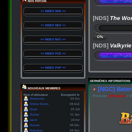
NOS PATCHS
>> INDEX NDS <<
[NDS]
The Wor
>> INDEX NES <<
0%
>> INDEX NGC <<
[NDS]
Valkyrie
>> INDEX PCE <<
>> INDEX PSP <<
DERNIÈRES INFORMATIONS
[NGC] Baten
NOUVEAUX MEMBRES
Nom d’utilisateur
Enregistré le
Posté par:
pinktagada
» Ve
Gedeonluc
03 Oct
Shinra Setora
08 Aoû
Griad
25 Juil
Zicolas
21 Jan
yaum
24 Avr
Gorvak
09 Déc
Rulesless
04 Nov