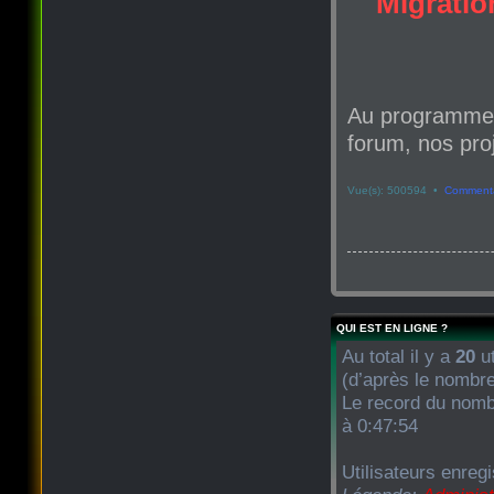
Migration
Au programme d
forum, nos proj
Vue(s): 500594 •
Commenta
QUI EST EN LIGNE ?
Au total il y a
20
ut
(d’après le nombre
Le record du nombr
à 0:47:54
Utilisateurs enregi