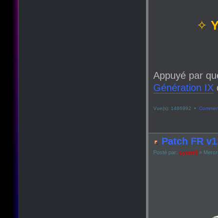
✧
Y
Appuyé par qu
Génération IX
q
Vue(s): 1486992 •
Comment
Patch FR v1.
Posté par:
Lyan53
» Mercre