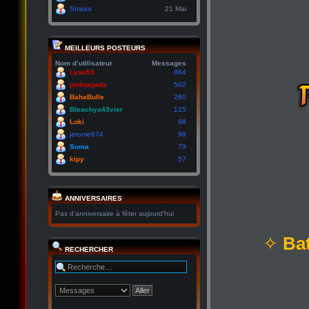
Straizo
21 Mai
MEILLEURS POSTEURS
Nom d’utilisateur
Messages
Lyan53
864
pinktagada
502
BahaBulle
280
Bleachya43vier
115
Loki
98
jerome674
98
Soma
79
kipy
57
ANNIVERSAIRES
Pas d’anniversaire à fêter aujourd’hui
✧
Bat
RECHERCHER