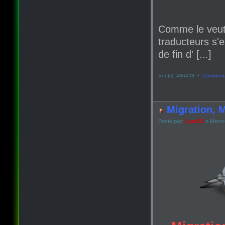
Comme le veut
traducteurs s'e
de fin d' [...]
Vue(s): 486428 •
Commenta
Migration, M
Posté par:
Lyan53
» Mercr