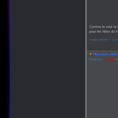
Comme le veut la 
pour les fêtes de fin
Vue(s): 486496 •
Comm
Migration, Méa 
Posté par:
Lyan53
» M