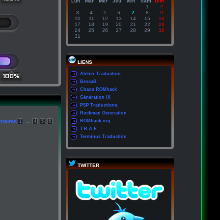
Lun
Mar
Mer
Jeu
Ven
Sam
Dim
1
2
3
4
5
6
7
8
9
10
11
12
13
14
15
16
17
18
19
20
21
22
23
24
25
26
27
28
29
30
31
LIENS
Atelier Traduction
100%
BessaB
Chaos ROMhack
Génération IX
PSP Traductions
Rockman Generation
taires
...
ROMhack.org
1
4
5
6
T.R.A.F.
Terminus Traduction
TWITTER