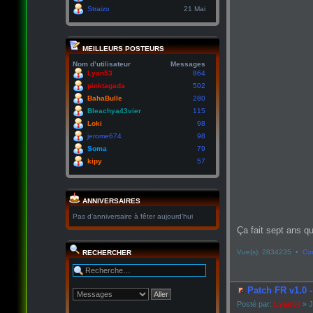
Straizo
21 Mai
MEILLEURS POSTEURS
Nom d’utilisateur
Messages
Lyan53
864
pinktagada
502
BahaBulle
280
Bleachya43vier
115
Loki
98
jerome674
98
Soma
79
kipy
57
ANNIVERSAIRES
Pas d’anniversaire à fêter aujourd’hui
Ça fait sept ans qu
Vue(s): 2834235 •
Co
RECHERCHER
Patch FR v1.0 
Posté par:
Lyan53
» J