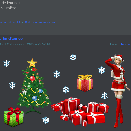
t de leur nez,
la lumière
mmentaires: 32
•
Écrire un commentaire
e fin d'année
ardi 25 Décembre 2012 à 22:57:16
Forum:
Nouvel