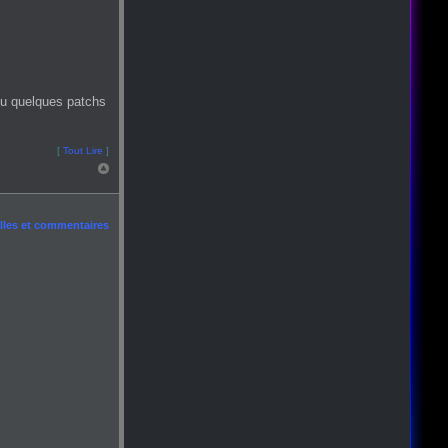
ou quelques patchs
[
Tout Lire
]
les et commentaires