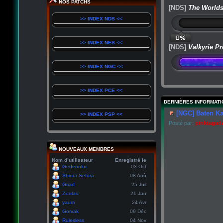
NOS PATCHS
[NDS]
The Worlds
>> INDEX NDS <<
0%
>> INDEX NES <<
[NDS]
Valkyrie Pr
>> INDEX NGC <<
>> INDEX PCE <<
DERNIÈRES INFORMATI
[NGC] Baten Ka
>> INDEX PSP <<
Posté par:
pinktagad
NOUVEAUX MEMBRES
Nom d’utilisateur
Enregistré le
Gedeonluc
03 Oct
Shinra Setora
08 Aoû
Griad
25 Juil
Zicolas
21 Jan
yaum
24 Avr
Gorvak
09 Déc
Rulesless
04 Nov