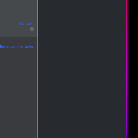
[
Tout Lire
]
les et commentaires