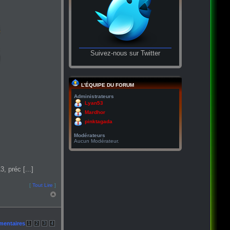
Suivez-nous sur Twitter
L’ÉQUIPE DU FORUM
Administrateurs
Lyan53
Mardhor
pinktagada
Modérateurs
Aucun Modérateur.
, préc [...]
[
Tout Lire
]
mentaires
1
2
3
4