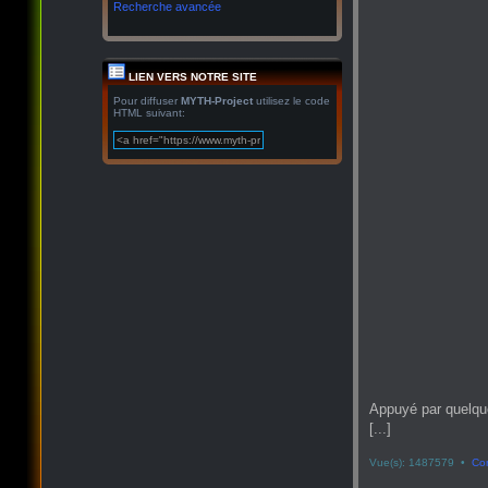
Recherche avancée
LIEN VERS NOTRE SITE
Pour diffuser
MYTH-Project
utilisez le code
HTML suivant:
Appuyé par quelqu
[...]
Vue(s): 1487579 •
Co