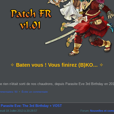
✧
Baten vous ! Vous finirez (B)KO...
✧
e rien n'était sorti de nos chaudrons, depuis Parasite Eve 3rd Birthday en 2013
mmentaires: 50
•
Écrire un commentaire
- Parasite Eve: The 3rd Birthday + VOST
eudi 18 Juillet 2013 à 20:28:57
Forum:
Nouvelles et com