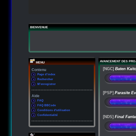
BIENVENUE
AVANCEMENT DES PRO
MENU
[NGC]
Baten Kait
Contenu
Page d’index
Rechercher
M’enregistrer
[PSP]
Parasite Ev
Aide
FAQ
FAQ BBCode
Conditions d'utilisation
Confidentialité
[NDS]
Final Fanta