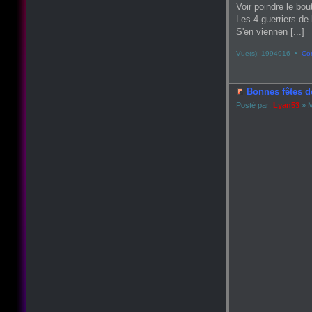
Voir poindre le bou
Les 4 guerriers de 
S'en viennen [...]
Vue(s): 1994916 •
Co
Bonnes fêtes d
Posté par:
Lyan53
» M