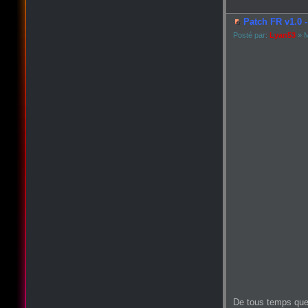
Patch FR v1.0 -
Posté par:
Lyan53
» M
De tous temps que