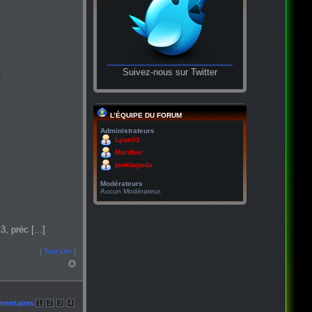
Suivez-nous sur Twitter
L’ÉQUIPE DU FORUM
Administrateurs
Lyan53
Mardhor
pinktagada
Modérateurs
Aucun Modérateur.
, préc [...]
[
Tout Lire
]
mentaires
1
2
3
4