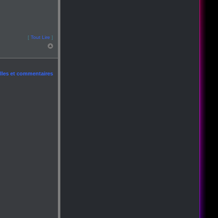
[
Tout Lire
]
les et commentaires