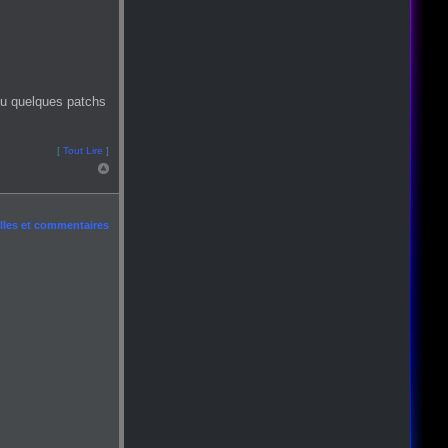
ou quelques patchs
[
Tout Lire
]
les et commentaires