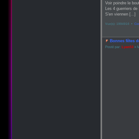
Voir poindre le bou
Les 4 guerriers de 
S'en viennen [...]
Vue(s): 1994916 •
Co
Bonnes fêtes d
Posté par:
Lyan53
» M