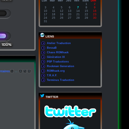
Lun
Mar
Mer
Jeu
Ven
Sam
Dim
1
2
3
4
5
6
7
8
9
10
11
12
13
14
15
16
17
18
19
20
21
22
23
24
25
26
27
28
29
30
31
LIENS
Atelier Traduction
100%
BessaB
Chaos ROMhack
Génération IX
PSP Traductions
Rockman Generation
taires
...
ROMhack.org
1
4
5
6
T.R.A.F.
Terminus Traduction
TWITTER