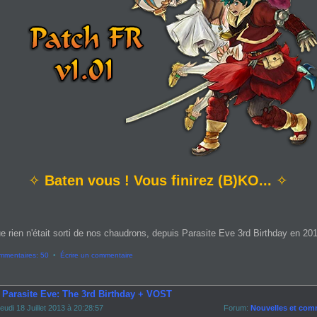
✧
Baten vous ! Vous finirez (B)KO...
✧
e rien n'était sorti de nos chaudrons, depuis Parasite Eve 3rd Birthday en 2013
mmentaires: 50
•
Écrire un commentaire
- Parasite Eve: The 3rd Birthday + VOST
eudi 18 Juillet 2013 à 20:28:57
Forum:
Nouvelles et com