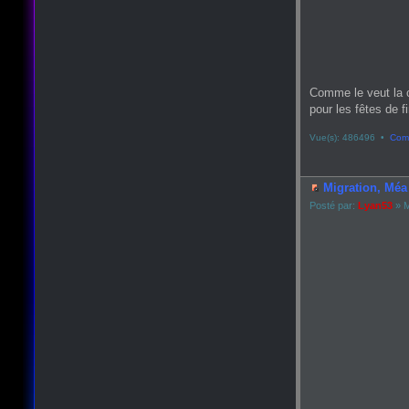
Comme le veut la 
pour les fêtes de fin
Vue(s): 486496 •
Comm
Migration, Méa 
Posté par:
Lyan53
» M