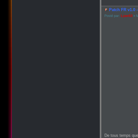
Patch FR v1.0 -
Posté par:
Lyan53
» M
De tous temps que