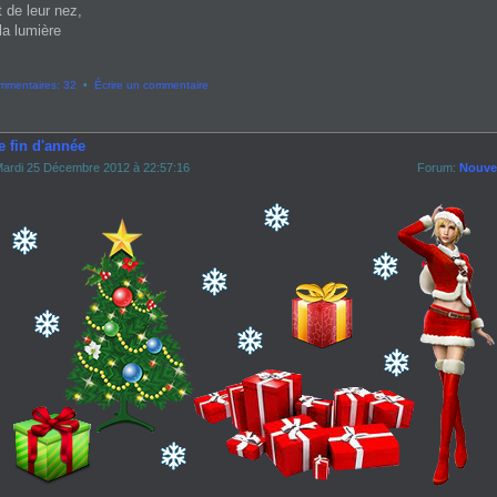
t de leur nez,
la lumière
mmentaires: 32
•
Écrire un commentaire
e fin d'année
ardi 25 Décembre 2012 à 22:57:16
Forum:
Nouvel