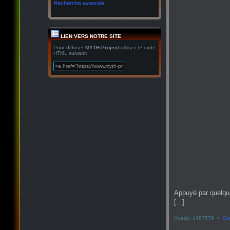
Recherche avancée
LIEN VERS NOTRE SITE
Pour diffuser
MYTH-Project
utilisez le code
HTML suivant:
Appuyé par quelqu
[...]
Vue(s): 1487579 •
Co