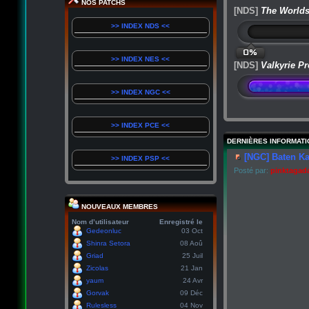
NOS PATCHS
[NDS]
The Worlds
>> INDEX NDS <<
0%
>> INDEX NES <<
[NDS]
Valkyrie Pr
>> INDEX NGC <<
>> INDEX PCE <<
DERNIÈRES INFORMATI
[NGC] Baten Ka
>> INDEX PSP <<
Posté par:
pinktagad
NOUVEAUX MEMBRES
Nom d’utilisateur
Enregistré le
Gedeonluc
03 Oct
Shinra Setora
08 Aoû
Griad
25 Juil
Zicolas
21 Jan
yaum
24 Avr
Gorvak
09 Déc
Rulesless
04 Nov