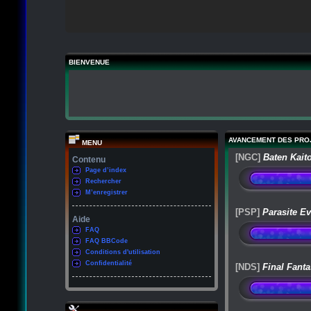
BIENVENUE
AVANCEMENT DES PRO
MENU
[NGC]
Baten Kait
Contenu
Page d’index
Rechercher
M’enregistrer
[PSP]
Parasite Ev
Aide
FAQ
FAQ BBCode
Conditions d'utilisation
Confidentialité
[NDS]
Final Fanta