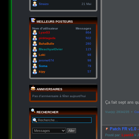
Straizo
21 Mai
MEILLEURS POSTEURS
Nom d’utilisateur
Messages
Lyan53
864
pinktagada
502
BahaBulle
280
Bleachya43vier
115
Loki
98
jerome674
98
Soma
79
kipy
57
ANNIVERSAIRES
Pas d’anniversaire à fêter aujourd’hui
Ça fait sept ans qu
Vue(s): 2834235 •
Co
RECHERCHER
Patch FR v1.0 
Posté par:
Lyan53
» J