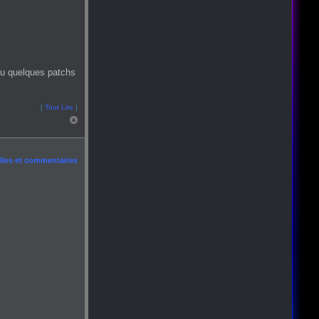
ou quelques patchs
[
Tout Lire
]
les et commentaires