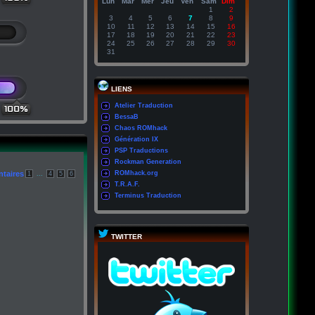
Lun
Mar
Mer
Jeu
Ven
Sam
Dim
1
2
3
4
5
6
7
8
9
10
11
12
13
14
15
16
17
18
19
20
21
22
23
24
25
26
27
28
29
30
31
LIENS
Atelier Traduction
100%
BessaB
Chaos ROMhack
Génération IX
PSP Traductions
Rockman Generation
taires
...
ROMhack.org
1
4
5
6
T.R.A.F.
Terminus Traduction
TWITTER