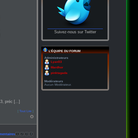
Suivez-nous sur Twitter
L’ÉQUIPE DU FORUM
Administrateurs
Lyan53
Mardhor
pinktagada
Modérateurs
Aucun Modérateur.
, préc [...]
[
Tout Lire
]
mentaires
1
2
3
4