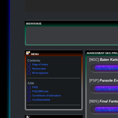
BIENVENUE
AVANCEMENT DES PRO
MENU
[NGC]
Baten Kait
Contenu
Page d’index
Rechercher
M’enregistrer
[PSP]
Parasite Ev
Aide
FAQ
FAQ BBCode
Conditions d'utilisation
Confidentialité
[NDS]
Final Fanta