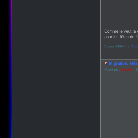
Comme le veut la 
pour les fêtes de fin
Vue(s): 486444 •
Comm
Migration, Méa 
Posté par:
Lyan53
» M