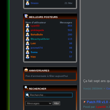
Straizo
21 Mai
MEILLEURS POSTEURS
Nom d’utilisateur
Messages
Lyan53
864
pinktagada
502
BahaBulle
280
Bleachya43vier
115
Loki
98
jerome674
98
Soma
79
kipy
57
ANNIVERSAIRES
Pas d’anniversaire à fêter aujourd’hui
Ça fait sept ans qu
Vue(s): 2833444 •
Co
RECHERCHER
Patch FR v1.0 
Posté par:
Lyan53
» J