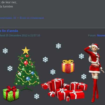
t de leur nez,
la lumière
mmentaires: 32
•
Écrire un commentaire
e fin d'année
ardi 25 Décembre 2012 à 22:57:16
Forum:
Nouvel