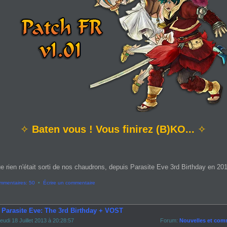
✧
Baten vous ! Vous finirez (B)KO...
✧
e rien n'était sorti de nos chaudrons, depuis Parasite Eve 3rd Birthday en 2013
mmentaires: 50
•
Écrire un commentaire
- Parasite Eve: The 3rd Birthday + VOST
eudi 18 Juillet 2013 à 20:28:57
Forum:
Nouvelles et com