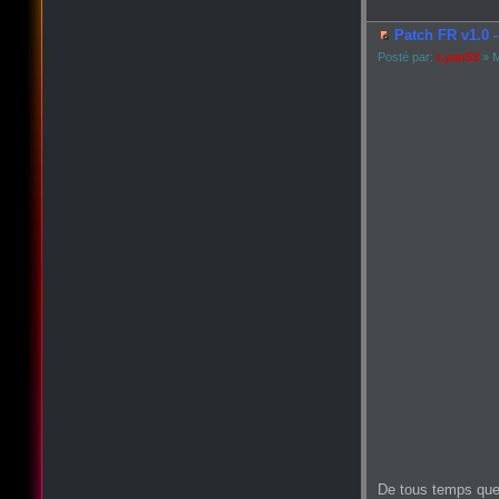
Patch FR v1.0 -
Posté par:
Lyan53
» M
De tous temps que