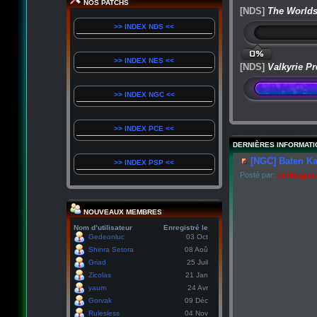
NOS PATCHS
[NDS]
The Worlds
>> INDEX NDS <<
0%
>> INDEX NES <<
[NDS]
Valkyrie Pr
>> INDEX NGC <<
>> INDEX PCE <<
DERNIÈRES INFORMATI
[NGC] Baten Ka
>> INDEX PSP <<
Posté par:
pinktagad
NOUVEAUX MEMBRES
Nom d’utilisateur
Enregistré le
Gedeonluc
03 Oct
Shinra Setora
08 Aoû
Griad
25 Juil
Zicolas
21 Jan
yaum
24 Avr
Gorvak
09 Déc
Rulesless
04 Nov