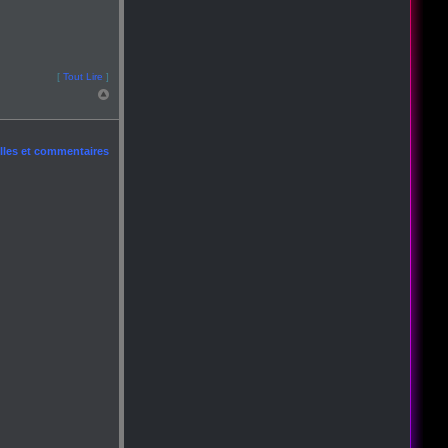
[
Tout Lire
]
les et commentaires