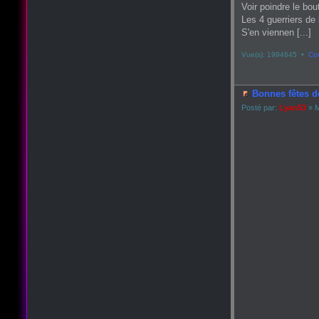
Voir poindre le bou
Les 4 guerriers de 
S'en viennen [...]
Vue(s): 1994645 •
Co
Bonnes fêtes d
Posté par:
Lyan53
» M