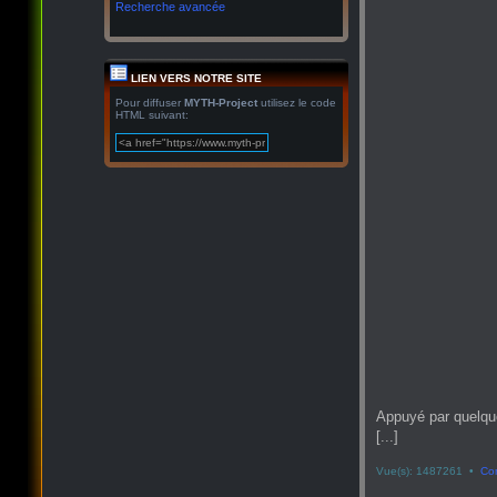
Recherche avancée
LIEN VERS NOTRE SITE
Pour diffuser
MYTH-Project
utilisez le code
HTML suivant:
Appuyé par quelqu
[...]
Vue(s): 1487261 •
Co