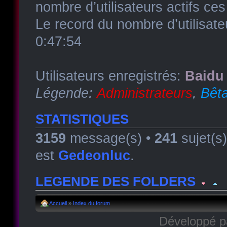
nombre d’utilisateurs actifs ce
Le record du nombre d’utilisate
0:47:54
Utilisateurs enregistrés:
Baidu 
Légende:
Administrateurs
,
Bêta
STATISTIQUES
3159
message(s) •
241
sujet(s
est
Gedeonluc
.
LEGENDE DES FOLDERS
Forum lu
Forum fermé, lu
Forum avec sous-for
Accueil
»
Index du forum
Développé 
Forum non lu
Forum fermé, non lu
Forum avec sous-fo