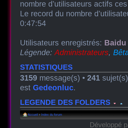
nombre d’utilisateurs actifs ce
Le record du nombre d’utilisate
0:47:54
Utilisateurs enregistrés:
Baidu 
Légende:
Administrateurs
,
Bêta
STATISTIQUES
3159
message(s) •
241
sujet(s
est
Gedeonluc
.
LEGENDE DES FOLDERS
Forum lu
Forum fermé, lu
Forum avec sous-for
Accueil
»
Index du forum
Développé 
Forum non lu
Forum fermé, non lu
Forum avec sous-fo