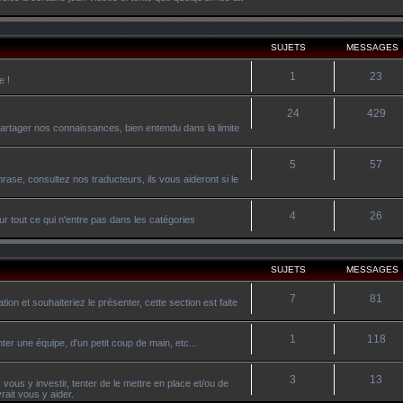
SUJETS
MESSAGES
1
23
e !
24
429
artager nos connaissances, bien entendu dans la limite
5
57
ase, consultez nos traducteurs, ils vous aideront si le
4
26
r tout ce qui n'entre pas dans les catégories
SUJETS
MESSAGES
7
81
on et souhaiteriez le présenter, cette section est faite
1
118
ter une équipe, d'un petit coup de main, etc...
3
13
vous y investir, tenter de le mettre en place et/ou de
ait vous y aider.