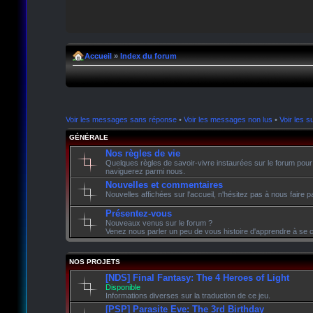
Accueil
»
Index du forum
Voir les messages sans réponse
•
Voir les messages non lus
•
Voir les su
GÉNÉRALE
Nos règles de vie
Quelques règles de savoir-vivre instaurées sur le forum pour
naviguerez parmi nous.
Nouvelles et commentaires
Nouvelles affichées sur l'accueil, n'hésitez pas à nous faire
Présentez-vous
Nouveaux venus sur le forum ?
Venez nous parler un peu de vous histoire d'apprendre à se c
NOS PROJETS
[NDS] Final Fantasy: The 4 Heroes of Light
Disponible
Informations diverses sur la traduction de ce jeu.
[PSP] Parasite Eve: The 3rd Birthday