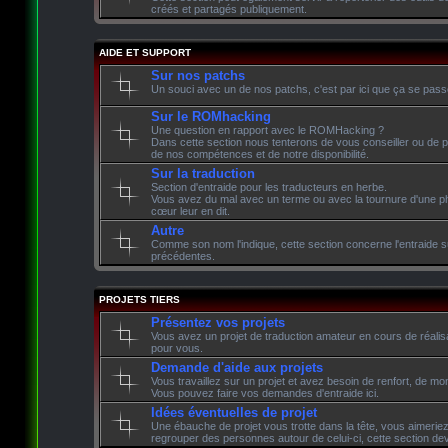
créés et partagés publiquement.
AIDE ET SUPPORT
Sur nos patchs
Un souci avec un de nos patchs, c'est par ici que ça se pass
Sur le ROMhacking
Une question en rapport avec le ROMHacking ?
Dans cette section nous tenterons de vous conseiller ou de p
de nos compétences et de notre disponibilité.
Sur la traduction
Section d'entraide pour les traducteurs en herbe.
Vous avez du mal avec un terme ou avec la tournure d'une phr
cœur leur en dit.
Autre
Comme son nom l'indique, cette section concerne l'entraide su
précédentes.
PROJETS TIERS
Présentez vos projets
Vous avez un projet de traduction amateur en cours de réalisati
pour vous.
Demande d'aide aux projets
Vous travaillez sur un projet et avez besoin de renfort, de mon
Vous pouvez faire vos demandes d'entraide ici.
Idées éventuelles de projet
Une ébauche de projet vous trotte dans la tête, vous aimeriez 
regrouper des personnes autour de celui-ci, cette section devr