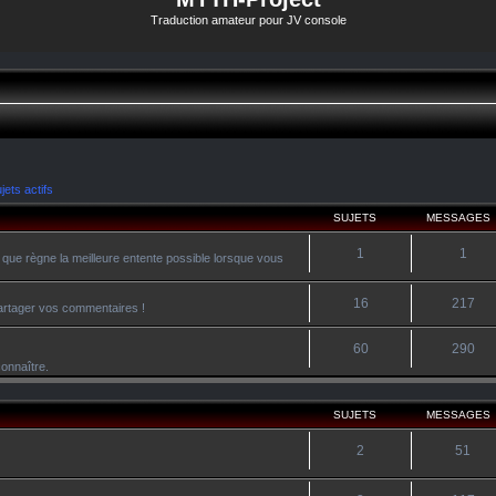
Traduction amateur pour JV console
jets actifs
SUJETS
MESSAGES
1
1
 que règne la meilleure entente possible lorsque vous
16
217
 partager vos commentaires !
60
290
onnaître.
SUJETS
MESSAGES
2
51