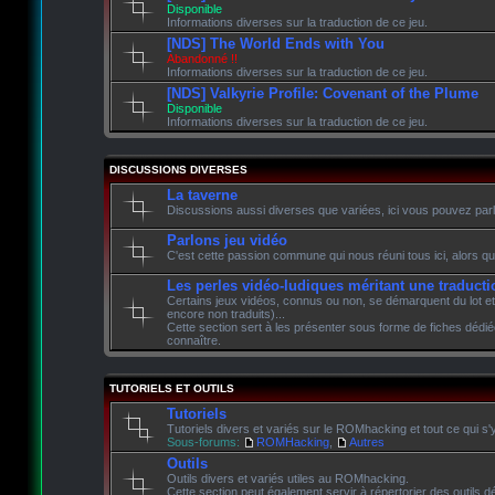
Disponible
Informations diverses sur la traduction de ce jeu.
[NDS] The World Ends with You
Abandonné !!
Informations diverses sur la traduction de ce jeu.
[NDS] Valkyrie Profile: Covenant of the Plume
Disponible
Informations diverses sur la traduction de ce jeu.
DISCUSSIONS DIVERSES
La taverne
Discussions aussi diverses que variées, ici vous pouvez parle
Parlons jeu vidéo
C'est cette passion commune qui nous réuni tous ici, alors qu
Les perles vidéo-ludiques méritant une traducti
Certains jeux vidéos, connus ou non, se démarquent du lot et
encore non traduits)...
Cette section sert à les présenter sous forme de fiches dédié
connaître.
TUTORIELS ET OUTILS
Tutoriels
Tutoriels divers et variés sur le ROMhacking et tout ce qui s'
Sous-forums:
ROMHacking
,
Autres
Outils
Outils divers et variés utiles au ROMhacking.
Cette section peut également servir à répertorier des outils dé