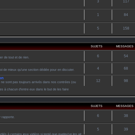
3
117
1
84
5
158
SUJETS
MESSAGES
6
54
r de tout et de rien.
4
68
oi de mieux qu'une section dédiée pour en discuter.
on
12
98
 ne sont pas toujours arrivés dans nos contrées (ou
es à chacun d'entre eux dans le but de les faire
SUJETS
MESSAGES
6
38
y rapporte.
5
39
diés à certains jeux vidéos si tenté que quelqu'un les ait