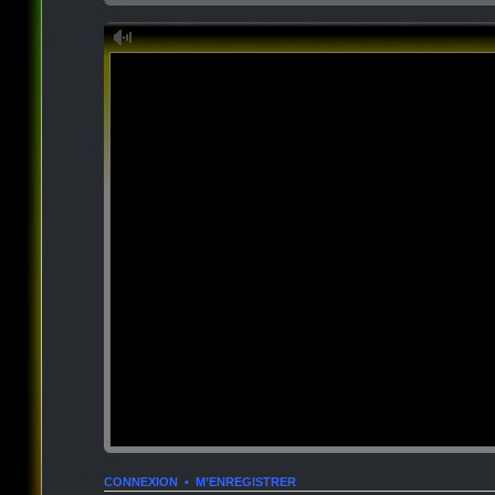
CONNEXION
•
M’ENREGISTRER