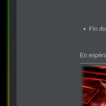
Fin du
En espéran