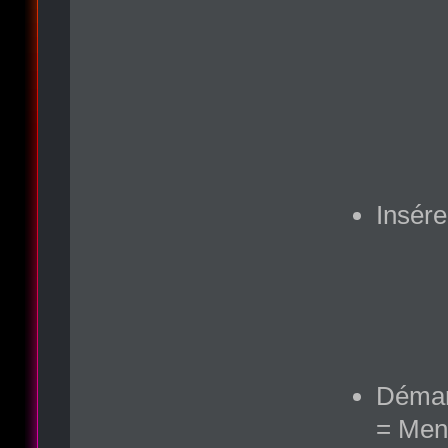
Insér
Démar
= Men