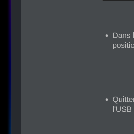
Dans l
posit
Quitte
l'USB