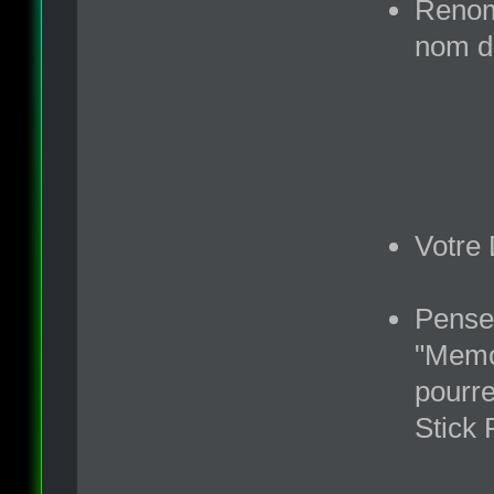
Renom
nom du
Votre 
Pense
"Memor
pourr
Stick 