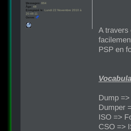
Messages:
864
Âge:
48
Enregistré le:
Lundi 22 Novembre 2010 à
20:48:11
Genre:
A travers 
facilemen
PSP en for
Vocabulai
Dump => C
Dumper =>
ISO => F
CSO => I