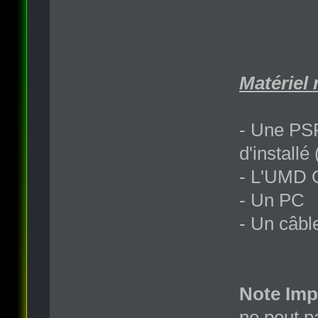
Matériel 
- Une PS
d'install
- L'UMD O
- Un PC
- Un câbl
Note Imp
ne peut p