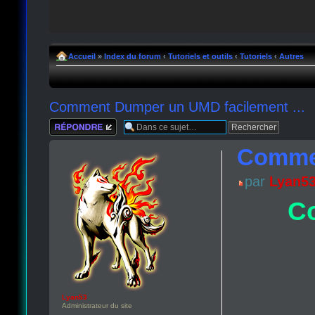
Accueil
»
Index du forum
‹
Tutoriels et outils
‹
Tutoriels
‹
Autres
Comment Dumper un UMD facilement ...
Répondre
Commen
par
Lyan5
C
Lyan53
Administrateur du site