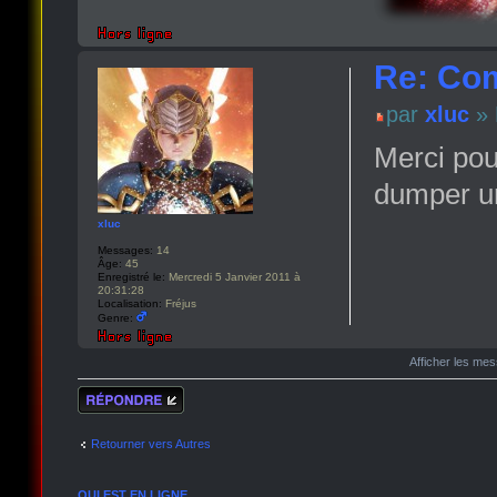
Re: Com
par
xluc
» 
Merci pour
dumper u
xluc
Messages:
14
Âge:
45
Enregistré le:
Mercredi 5 Janvier 2011 à
20:31:28
Localisation:
Fréjus
Genre:
Afficher les me
Répondre
Retourner vers Autres
QUI EST EN LIGNE