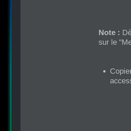
Note :
Dès
sur le "M
Copier
access