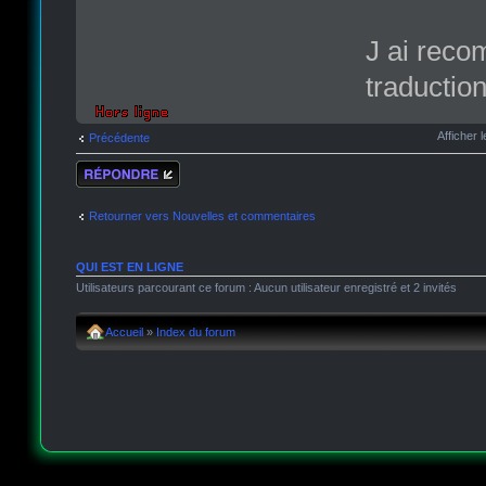
J ai reco
traduction
Afficher
Précédente
Répondre
Retourner vers Nouvelles et commentaires
QUI EST EN LIGNE
Utilisateurs parcourant ce forum : Aucun utilisateur enregistré et 2 invités
Accueil
»
Index du forum