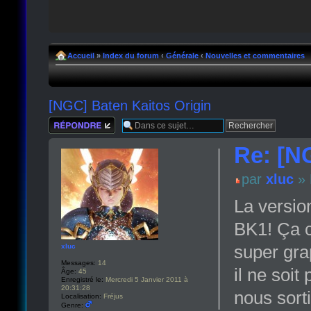
Accueil
»
Index du forum
‹
Générale
‹
Nouvelles et commentaires
[NGC] Baten Kaitos Origin
Répondre
Re: [N
par
xluc
» 
La versio
BK1! Ça c 
super gra
xluc
Messages:
14
il ne soit
Âge:
45
Enregistré le:
Mercredi 5 Janvier 2011 à
20:31:28
nous sorti
Localisation:
Fréjus
Genre: