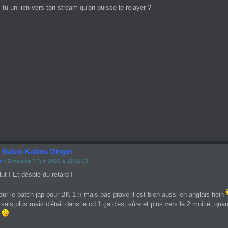
s-tu un lien vers ton stream qu'on puisse le relayer ?
 Baten Kaitos Origin
r
» Dimanche 7 Juin 2020 à 19:31:03
lut ! Et désolé du retard !
 le patch jap pour BK 1 :/ mais pas grave il est bien aussi en anglais hein
 sais plus mais c'était dans le cd 1 ça c'est sûre et plus vers la 2 moitié, q
s
.