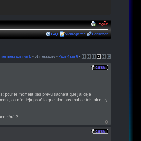
FAQ
M’enregistrer
Connexion
remier message non lu
• 51 messages •
Page
4
sur
6
•
1
2
3
4
5
6
'est pour le moment pas prévu sachant que j'ai déjà
ant, on m'a déjà posé la question pas mal de fois alors j'y
mon côté ?