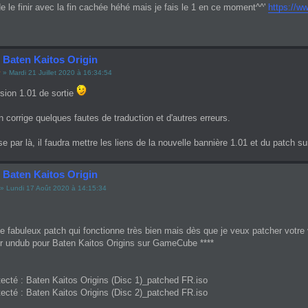
de le finir avec la fin cachée héhé mais je fais le 1 en ce moment^^'
https://w
 Baten Kaitos Origin
y
» Mardi 21 Juillet 2020 à 16:34:54
sion 1.01 de sortie
n corrige quelques fautes de traduction et d'autres erreurs.
e par là, il faudra mettre les liens de la nouvelle bannière 1.01 et du patch sur
 Baten Kaitos Origin
» Lundi 17 Août 2020 à 14:15:34
e fabuleux patch qui fonctionne très bien mais dès que je veux patcher votre 
ur undub pour Baten Kaitos Origins sur GameCube ****
ecté : Baten Kaitos Origins (Disc 1)_patched FR.iso
ecté : Baten Kaitos Origins (Disc 2)_patched FR.iso