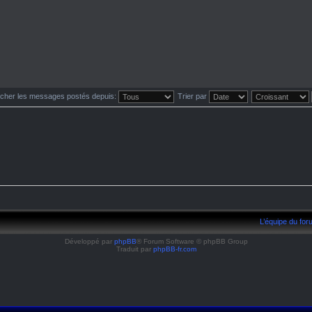
icher les messages postés depuis:
Trier par
L’équipe du fo
Développé par
phpBB
® Forum Software © phpBB Group
Traduit par
phpBB-fr.com