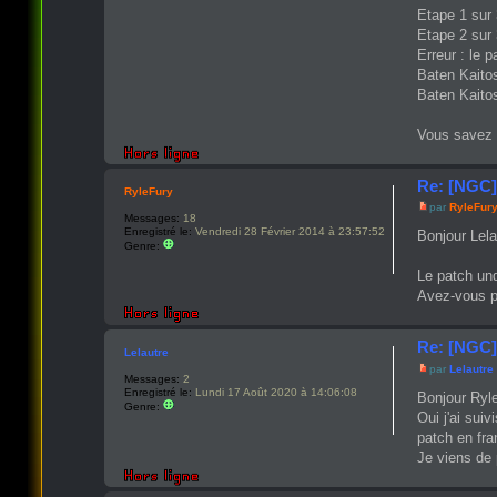
Etape 1 sur 
Etape 2 sur 
Erreur : le 
Baten Kaito
Baten Kaito
Vous savez p
Re: [NGC]
RyleFury
par
RyleFur
Messages:
18
Enregistré le:
Vendredi 28 Février 2014 à 23:57:52
Bonjour Lela
Genre:
Le patch un
Avez-vous p
Re: [NGC]
Lelautre
par
Lelautre
Messages:
2
Enregistré le:
Lundi 17 Août 2020 à 14:06:08
Bonjour Ryl
Genre:
Oui j'ai sui
patch en fra
Je viens de