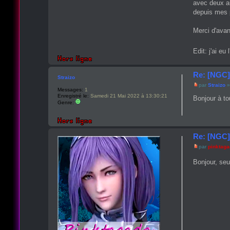
avec deux a
depuis mes p
Merci d'avan
Edit: j'ai e
Re: [NGC]
Straizo
par
Straizo
»
Messages:
1
Enregistré le:
Samedi 21 Mai 2022 à 13:30:21
Bonjour à to
Genre:
Re: [NGC]
par
pinktag
Bonjour, se