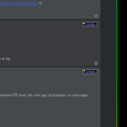
ww.twitch.tv/dem0nkeyy
o/.
 le ftp.
version FR avec les voix jap j'ai toujours ce message :