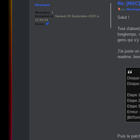
Re: [NGC]
Metaligatr
par
Metaliga
Messages:
1
Enregistré le:
Samedi 26 Septembre 2020 à
Salut !
12:50:54
Genre:
Tout d'abord
longtemps, m
gens qui s'y
J'ai juste u
readme, bie
Disque
Disque
Etape 1
Etape 2
Etape 3
Erreur :
[BitTo
Puis le patch