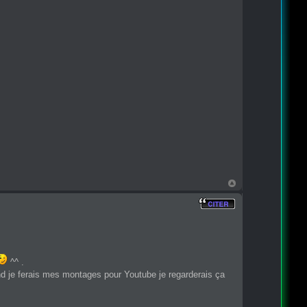
^^ .
uand je ferais mes montages pour Youtube je regarderais ça