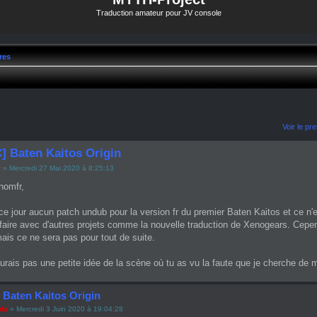
Traduction amateur pour JV console
res
Voir le p
] Baten Kaitos Origin
y
» Mercredi 27 Mai 2020 à 8:25:13
nomfr,
à ce jour aucun patch undub pour la version fr du premier Baten Kaitos et ce n
aire avec d'autres projets comme la nouvelle traduction de Xenogears. Cepend
 mais ce ne sera pas pour tout de suite.
aurais pas une petite idée de la scène où tu as vu la faute que je cherche de 
 Baten Kaitos Origin
ada
» Mercredi 3 Juin 2020 à 19:04:28