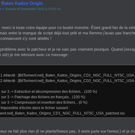
 Baten Kaitos Origin
tr
» Samedi 26 Septembre 2020 à 15:41:41
, merci à toute votre équipe pour ce boulot monstre. Étant grand fan de la série 
ais entre le manque de script déjà tout prêt et ma flemme j'avais pas franche
 connaissent s'y sont attelés !
n problème avec le patcheur et je ne sais pas vraiment pourquoi. Quand j'ess
n sûr) je me retrouve avec ce message:
 1 détecté : [BitTorment.net]_Baten_Kaitos_Origins_CD1_NGC_FULL_NTSC_USA.
 2 détecté : [BitTorment.net]_Baten_Kaitos_Origins_CD2_NGC_FULL_NTSC_USA.
 sur 3 -> Extraction et décompression des fichiers... (100 %)
 sur 3 -> Patchage des fichiers en français... (100 %)
 sur 3 -> Compression et insertion des fichiers... (0 %)
 Impossible d'écrire dans le fichier suivant :
rment.net]_Baten_Kaitos_Origins_CD1_NGC_FULL_NTSC_USA_patched.iso
eur ne fait plus rien (il ne plante/freeze pas, il reste juste sur l'erreur,) et j