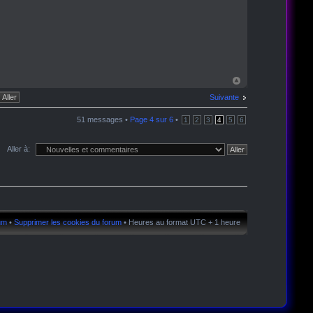
Suivante
51 messages •
Page
4
sur
6
•
1
2
3
4
5
6
Aller à:
rum
•
Supprimer les cookies du forum
• Heures au format UTC + 1 heure