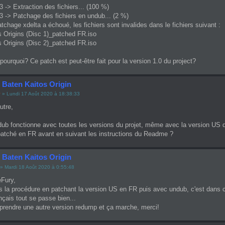
3 -> Extraction des fichiers... (100 %)
3 -> Patchage des fichiers en undub... (2 %)
patchage xdelta a échoué, les fichiers sont invalides dans le fichiers suivant :
s Origins (Disc 1)_patched FR.iso
s Origins (Disc 2)_patched FR.iso
ourquoi? Ce patch est peut-être fait pour la version 1.0 du project?
 Baten Kaitos Origin
y
» Lundi 17 Août 2020 à 18:38:33
utre,
dub fonctionne avec toutes les versions du projet, même avec la version US 
atché en FR avant en suivant les instructions du Readme ?
 Baten Kaitos Origin
» Mardi 18 Août 2020 à 0:55:48
eFury,
vis la procédure en patchant la version US en FR puis avec undub, c'est dans c
nçais tout se passe bien...
 prendre une autre version redump et ça marche, merci!