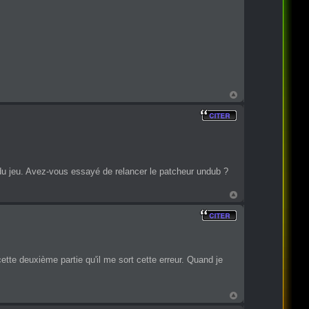
du jeu. Avez-vous essayé de relancer le patcheur undub ?
ette deuxième partie qu'il me sort cette erreur. Quand je