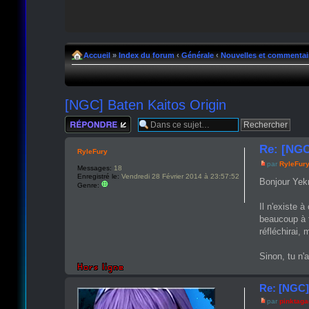
Accueil
»
Index du forum
‹
Générale
‹
Nouvelles et commentai
[NGC] Baten Kaitos Origin
Répondre
Re: [NGC
RyleFury
par
RyleFur
Messages:
18
Enregistré le:
Vendredi 28 Février 2014 à 23:57:52
Bonjour Yek
Genre:
Il n'existe 
beaucoup à f
réfléchirai,
Sinon, tu n'
Re: [NGC]
par
pinktag