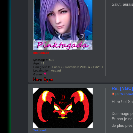
Salut, aurai
pinktagada
Messages:
502
Âge:
43
Enregistré le:
Lundi 22 Novembre 2010 à 21:32:31
Localisation:
Asgard
Genre:
Re: [NGC]
par
Yeknomf
Et re ! et Sa
Dommage pour
Et non je ne
de plus prè
Yeknomfr