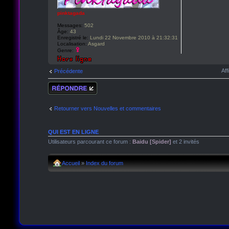
pinktagada
Messages:
502
Âge:
43
Enregistré le:
Lundi 22 Novembre 2010 à 21:32:31
Localisation:
Asgard
Genre:
Aff
Précédente
Répondre
Retourner vers Nouvelles et commentaires
QUI EST EN LIGNE
Utilisateurs parcourant ce forum :
Baidu [Spider]
et 2 invités
Accueil
»
Index du forum