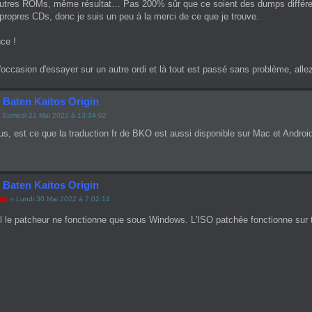
utres ROMs, même résultat… Pas 200% sûr que ce soient des dumps différent
ropres CDs, donc je suis un peu à la merci de ce que je trouve.
ce !
u l'occasion d'essayer sur un autre ordi et là tout est passé sans problème, alle
 Baten Kaitos Origin
 Samedi 21 Mai 2022 à 13:34:02
us, est ce que la traduction fr de BKO est aussi disponible sur Mac et Andr
 Baten Kaitos Origin
ada
» Lundi 30 Mai 2022 à 7:02:14
ul le patcheur ne fonctionne que sous Windows. L'ISO patchée fonctionne s