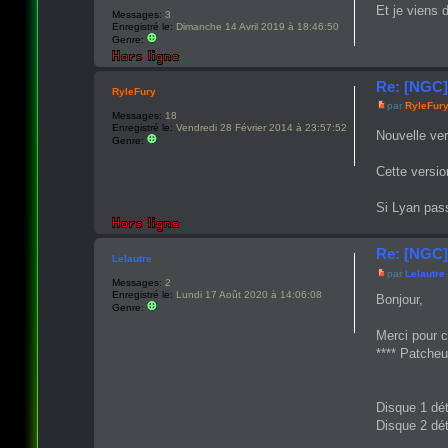
Et je viens 
Messages:
3
Enregistré le:
Dimanche 14 Avril 2019 à 18:46:50
Genre:
Re: [NGC]
RyleFury
par
RyleFur
Messages:
18
Enregistré le:
Vendredi 28 Février 2014 à 23:57:52
Nouvelle ver
Genre:
Cette versio
Si Lyan pass
Re: [NGC]
Lelautre
par
Lelautre
Messages:
2
Enregistré le:
Lundi 17 Août 2020 à 14:06:08
Bonjour,
Genre:
Merci pour c
**** Patche
Disque 1 dét
Disque 2 dét