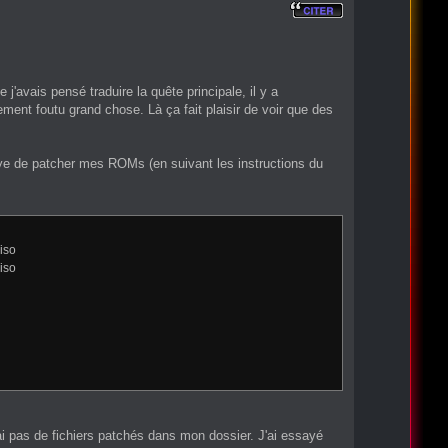
j'avais pensé traduire la quête principale, il y a
ment foutu grand chose. Là ça fait plaisir de voir que des
aye de patcher mes ROMs (en suivant les instructions du
iso
iso
e n'ai pas de fichiers patchés dans mon dossier. J'ai essayé