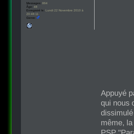
Messages:
864
Âge:
48
Enregistré le:
Lundi 22 Novembre 2010 à
20:48:11
Genre:
Appuyé p
qui nous o
dissimulé
même, la 
PSP "Para