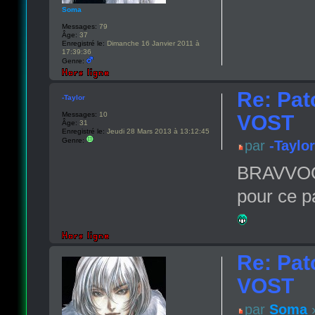
Soma
Messages:
79
Âge:
37
Enregistré le:
Dimanche 16 Janvier 2011 à
17:39:36
Genre:
Re: Pat
-Taylor
Messages:
10
VOST
Âge:
31
Enregistré le:
Jeudi 28 Mars 2013 à 13:12:45
Genre:
par
-Taylor
BRAVVOOO !
pour ce p
Re: Pat
VOST
par
Soma
»