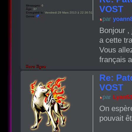
Messages:
6
VOST
Âge:
37
Enregistré le:
Vendredi 29 Mars 2013 à 22:36:51
Genre:
par
yoann
Bonjour ,
a cette tr
Vous alle
français a
Re: Pat
VOST
par
Lyan5
On espère
pouvait êt