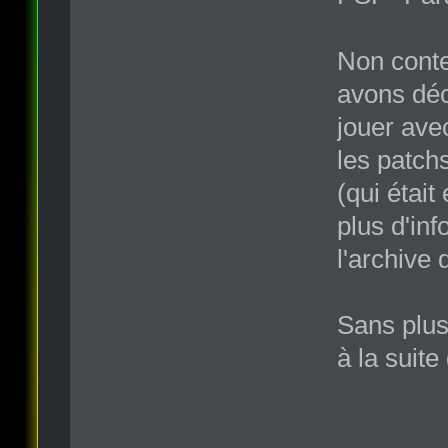
Non conten
avons déci
jouer ave
les patch
(qui étai
plus d'inf
l'archive
Sans plus
à la suit