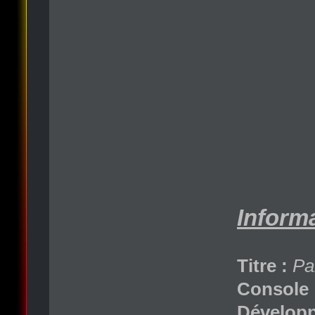
Informa
Titre :
Pa
Console 
Développ