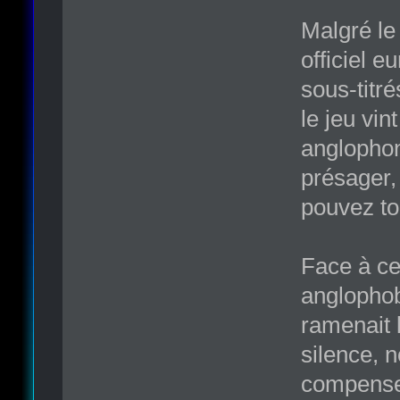
Malgré le
officiel e
sous-titré
le jeu vin
anglophon
présager
pouvez tou
Face à ce
anglophob
ramenait 
silence, 
compenser