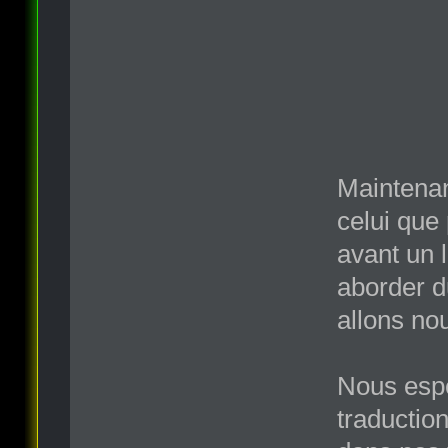
Maintenan
celui que
avant un 
aborder d
allons nou
Nous espé
traduction