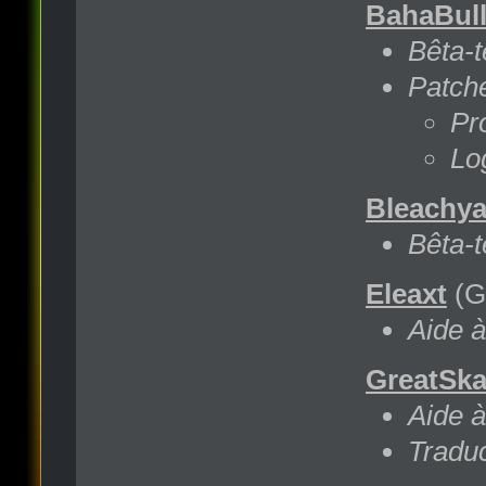
BahaBul
Bêta-t
Patche
Pr
Log
Bleachya
Bêta-t
Eleaxt
(G
Aide à
GreatSka
Aide à
Traduc