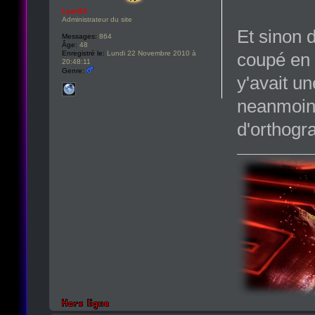
Lyan53
Administrateur du site
Et sinon 
Messages:
864
Âge:
48
Enregistré le:
Lundi 22 Novembre 2010 à
coupé en c
20:48:11
Genre:
y'avait un
neanmoins
d'orthogra