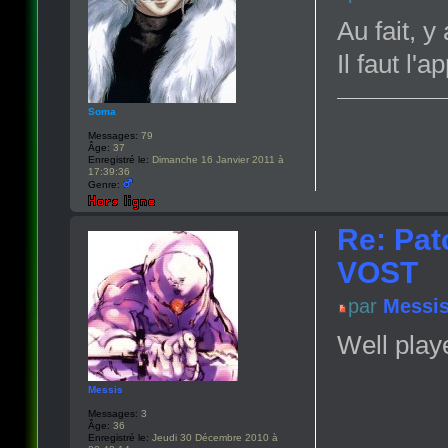
Au fait, y
Il faut l'
Soma
Messages:
79
Âge:
37
Enregistré le:
Dimanche 16 Janvier 2011 à
17:39:36
Genre:
Re: Pat
VOST
par
Messi
Well play
Messis
Messages:
3
Âge:
36
Enregistré le:
Jeudi 30 Décembre 2010 à