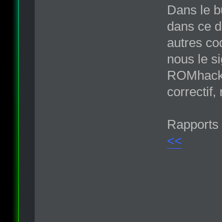
Dans le b
dans ce d
autres co
nous le si
ROMhack.o
correctif,
Rapports 
<<