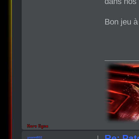
dans nos 
Bon jeu à 
Re: Pat
yoann802