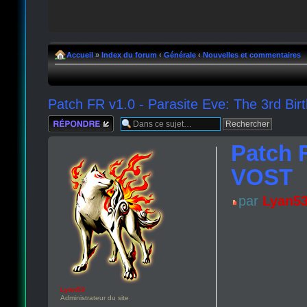
Accueil
»
Index du forum
‹
Générale
‹
Nouvelles et commentaires
Patch FR v1.0 - Parasite Eve: The 3rd Bi
Répondre
Patch F
VOST
par
Lyan5
Lyan53
Administrateur du site