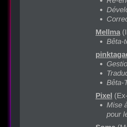
Ré-en
Dével
Correc
Mellma
(
Bêta-t
pinktaga
Gestio
Traduc
Bêta-T
Pixel
(Ex-
Mise à
pour l