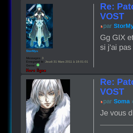
Re: Pat
VOST
par
StorM
Gg GIX et
si j'ai p
StorMyu
Messages:
3
Enregistré le:
Jeudi 31 Mars 2011 à 18:01:01
Genre:
Re: Pat
VOST
par
Soma
»
Je vous d