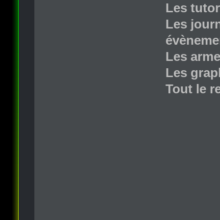
Les tutor
Les jour
évènemen
Les arme
Les grap
Tout le r