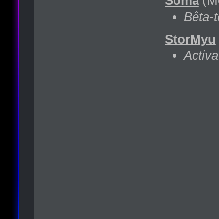
Soma
(Me
Bêta-t
StorMyu
Activ