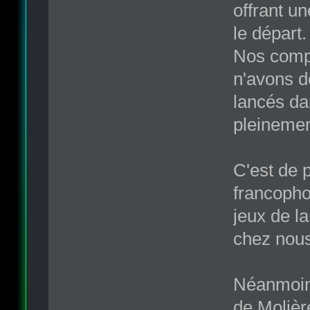
offrant un
le départ.
Nos compé
n'avons d
lancés dan
pleinemen
C'est de 
francopho
jeux de l
chez nous,
Néanmoins
de Molière