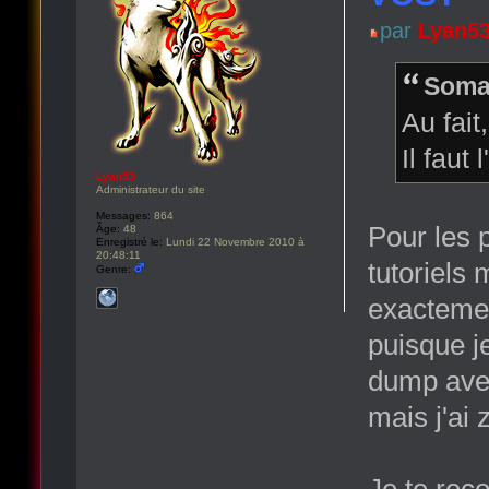
par
Lyan5
Soma 
Au fait
Il faut
Lyan53
Administrateur du site
Messages:
864
Pour les p
Âge:
48
Enregistré le:
Lundi 22 Novembre 2010 à
20:48:11
tutoriels 
Genre:
exactement
puisque j
dump avec 
mais j'ai