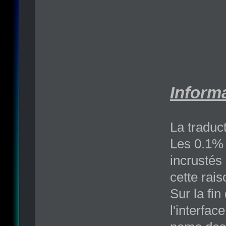
Informa
La traduc
Les 0.1% r
incrustés
cette rai
Sur la fi
l'interfac