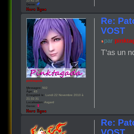
22:42:14
Genre:
Re: Pat
VOST
par
pinkta
T'as un n
pinktagada
Messages:
502
Âge:
43
Enregistré le:
Lundi 22 Novembre 2010 à
21:32:31
Localisation:
Asgard
Genre:
Re: Pat
VOST