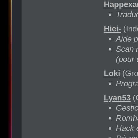
Happexa
Tradu
Hiei-
(Ind
Aide p
Scan r
(pour 
Loki
(Gro
Progra
Lyan53
(
Gestio
Romh
Hack 