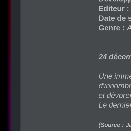
Editeur :
Date de s
Genre :
A
24 décem
Une immen
d'innombr
et dévore
Le dernie
(Source : J