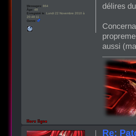
délires d
Messages:
864
Âge:
48
Enregistré le:
Lundi 22 Novembre 2010 à
20:48:11
Genre:
Concernan
proprement
aussi (mai
Re: Pat