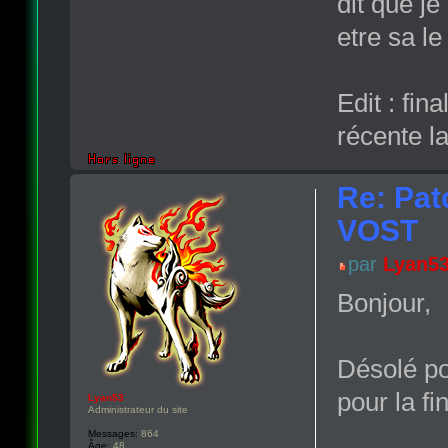
dit que je
etre sa le
Edit : fin
récente l
Re: Pat
VOST
par
Lyan5
Bonjour,
Désolé po
pour la f
Lyan53
Administrateur du site
Messages:
864
Âge:
48