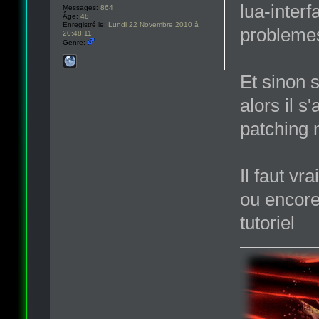
lua-interf
Messages:
864
Âge:
48
Enregistré le:
Lundi 22 Novembre 2010 à
problemes
20:48:11
Genre:
Et sinon 
alors il 
patching 
Il faut v
ou encore
tutoriel