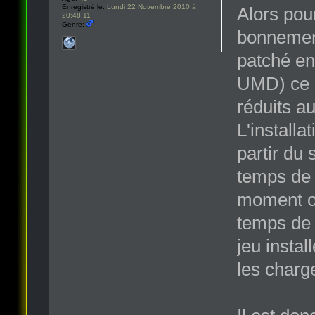
Enregistré le:
Lundi 22 Novembre 2010 à
Alors pour
20:48:11
Genre:
bonnement 
patché en
UMD) ce q
réduits 
L'install
partir du
temps de l
moment ou
temps de
jeu insta
les charge