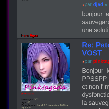
par
djad
» 
bonjour l
sauvegard
une soluti
Re: Pat
VOST
par
pinkta
Bonjour, l
PPSSPP es
et non l'i
dysfoncti
pinktagada
Messages:
502
la sauveg
Âge:
43
Enregistré le:
Lundi 22 Novembre 2010 à
21:32:31