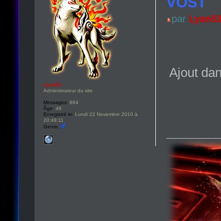
VOST
par
Lyan5
Ajout dan
Lyan53
Administrateur du site
Messages:
864
Âge:
48
Enregistré le:
Lundi 22 Novembre 2010 à
20:48:11
Genre: