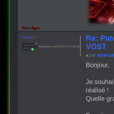
Re: Pat
evacuant
Messages:
5
VOST
Enregistré le:
Dimanche 4 Août 2013 à 17:14:09
Genre:
par
evacua
Bonjour,
Je souhai
réalisé !
Quelle gra