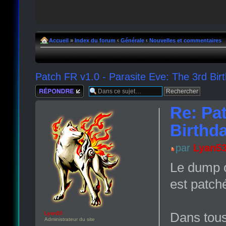
Accueil
»
Index du forum
‹
Générale
‹
Nouvelles et commentaires
Patch FR v1.0 - Parasite Eve: The 3rd Bi
Répondre
Re: Pat
Birthd
par
Lyan5
Le dump or
est patch
Dans tous 
Lyan53
Administrateur du site