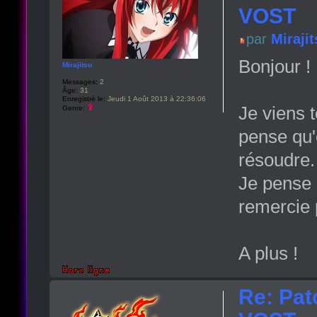
VOST
par
Miraji
Bonjour !
Mirajitsu
Messages:
2
Âge:
31
Enregistré le:
Jeudi 1 Août 2013 à 22:36:06
Je viens t
Genre:
pense qu'
résoudre.
Je pense 
remercie 
A plus !
Re: Pat