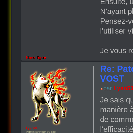
Ensuite, 
N'ayant p
Pensez-vo
l'utiliser 
Je vous r
Re: Pat
VOST
par
Lyan5
Je sais q
manière à 
de commen
l'efficaci
Lyan53
Administrateur du site