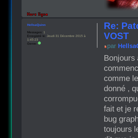
Re: Pat
HellsaQuinn
Messages:
1
VOST
Enregistré le:
Jeudi 31 Décembre 2015 à
1:45:23
Genre:
par
Hellsa
Bonjours a
commence
comme le t
donné , q
corrompue 
fait et je
bug graphi
toujours