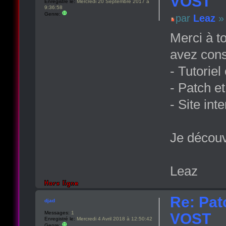
VOST
Enregistré le:
Mercredi 20 Septembre 2017 à
9:36:58
Genre:
par
Leaz
» 
Merci à t
avez consa
- Tutorie
- Patch et
- Site int
Je découv
Leaz
Re: Pat
djad
Messages:
1
VOST
Enregistré le:
Mercredi 4 Avril 2018 à 12:50:42
Genre: