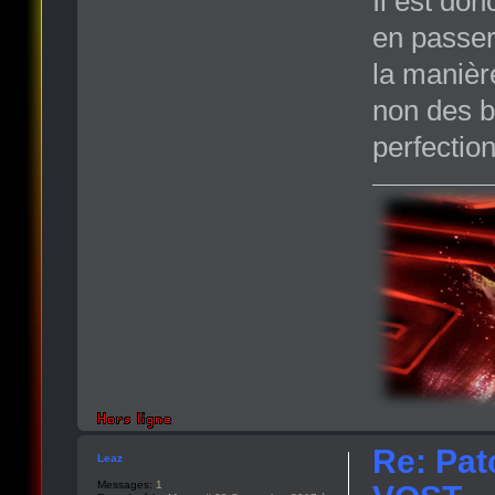
Il est do
en passer
la manière
non des bu
perfectio
Re: Pat
Leaz
Messages:
1