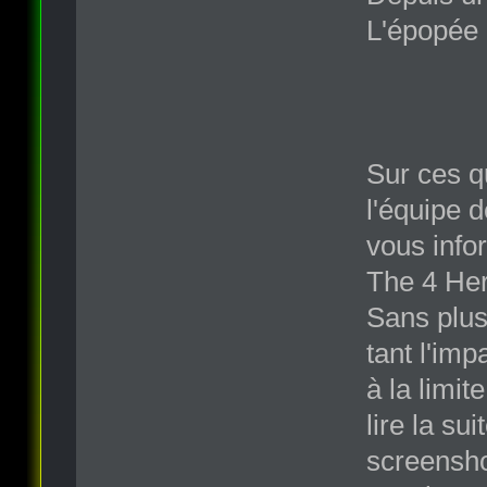
L'épopée 
Sur ces q
l'équipe 
vous info
The 4 Her
Sans plus
tant l'imp
à la limi
lire la s
screenshot