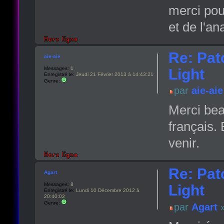
merci pou
et de l'a
Re: Pat
aie-aie
Messages:
1
Light
Enregistré le:
Jeudi 21 Février 2013 à 14:43:21
Genre:
par
aie-aie
Merci bea
français.
venir.
Re: Pat
Agart
Messages:
8
Light
Enregistré le:
Lundi 10 Décembre 2012 à
20:40:02
Genre:
par
Agart
»