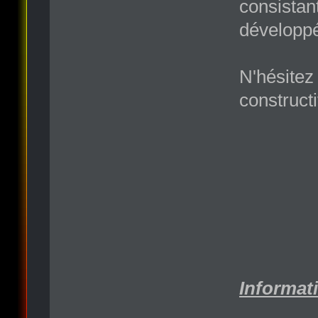
consistant
développé
N'hésitez 
construct
Informati