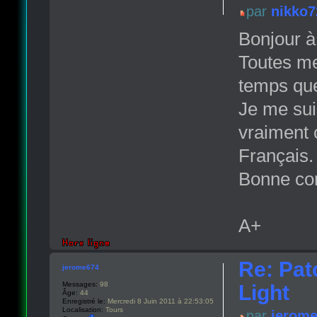
par
nikko7
Bonjour à
Toutes mes
temps que
Je me sui
vraiment 
Français.
Bonne con
A+
Re: Pat
jerome674
Messages:
98
Light
Âge:
44
Enregistré le:
Mercredi 8 Juin 2011 à 22:53:05
Localisation:
Tours
par
jerom