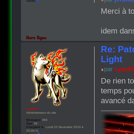
Genre:
Merci à t
idem dans
Re: Pat
Light
par
Lyan5
De rien t
temps pou
avancé da
Lyan53
Administrateur du site
Messages:
864
Âge:
48
Enregistré le:
Lundi 22 Novembre 2010 à
20:48:11