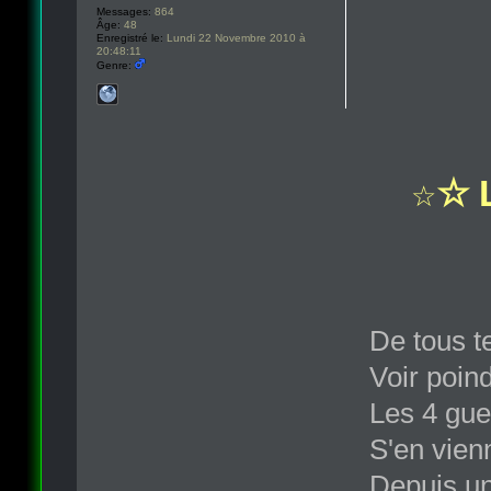
Messages:
864
Âge:
48
Enregistré le:
Lundi 22 Novembre 2010 à
20:48:11
Genre:
☆ L
☆
De tous t
Voir poind
Les 4 gue
S'en vien
Depuis un