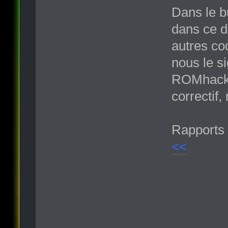
Dans le b
dans ce d
autres co
nous le si
ROMhack.o
correctif,
Rapports 
<<