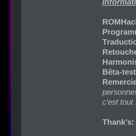
Informati
ROMHack
Programm
Traducti
Retouche
Harmonis
Bêta-test
Remercie
personnes
c'est tout 
Thank's: