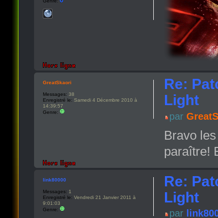
Genre:
Re: Pat
GreatSkaori
Messages:
38
Light
Enregistré le:
Samedi 4 Décembre 2010 à
14:39:57
Genre:
par
GreatS
Bravo les 
paraître! 
Re: Pat
link80000
Messages:
1
Light
Enregistré le:
Vendredi 21 Janvier 2011 à
9:01:03
Genre:
par
link80