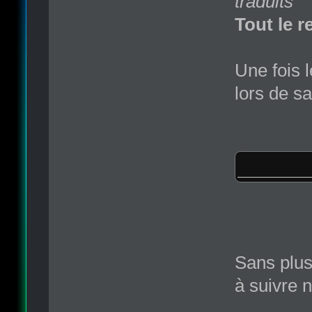
traduits
Tout le r
Une fois l
lors de sa
Sans plus 
à suivre n