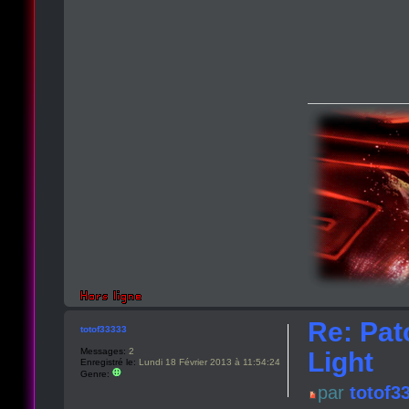
Re: Pat
totof33333
Messages:
2
Light
Enregistré le:
Lundi 18 Février 2013 à 11:54:24
Genre:
par
totof3