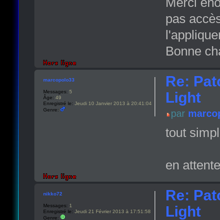
Merci éno
pas accès
l'appliqu
Bonne cha
Re: Pat
marcopolo33
Messages:
5
Light
Âge:
49
Enregistré le:
Jeudi 10 Janvier 2013 à 20:41:04
Genre:
par
marco
tout simp
en attent
Re: Pat
nikko72
Messages:
1
Light
Enregistré le:
Jeudi 21 Février 2013 à 17:51:58
Genre: