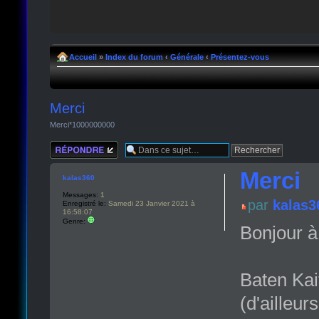
Accueil
»
Index du forum
‹
Générale
‹
Présentez-vous
Merci
Merci*1000000000
Répondre
Merci
kalas360
Messages:
1
par
kalas3
Enregistré le:
Samedi 23 Janvier 2021 à
16:58:07
Genre:
Bonjour à
Baten Kai
(d'ailleur