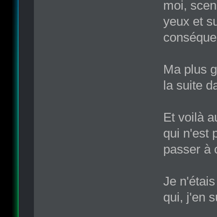
moi, scena
yeux et su
conséquen
Ma plus g
la suite d
Et voilà a
qui n'est 
passer à 
Je n'étai
qui, j'en 