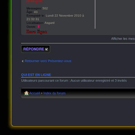
pinktagada
Messages:
502
Âge:
43
Enregistré le:
Lundi 22 Novembre 2010 à
21:32:31
Localisation:
Asgard
Genre:
Afficher les me
Répondre
Retourner vers Présentez-vous
QUI EST EN LIGNE
Utilisateurs parcourant ce forum : Aucun utilisateur enregistré et 3 invités
Accueil
»
Index du forum