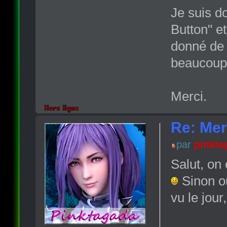
Je suis d
Button" et
donné de 
beaucoup 
Merci.
Re: Mer
par
pinkta
Salut, on 
Sinon ou
vu le jour