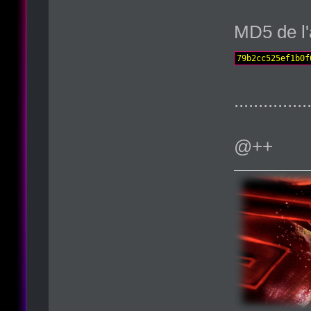
MD5 de l'
79b2cc525ef1b0f
...............
@++