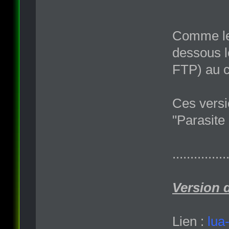
Comme le 
dessous l
FTP) au c
Ces versi
"Parasite
...............
Version 
Lien :
lua