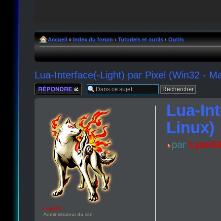
Accueil
»
Index du forum
‹
Tutoriels et outils
‹
Outils
Lua-Interface(-Light) par Pixel (Win32 - M
Répondre
Lua-Int
Linux)
par
Lyan5
Lyan53
Administrateur du site