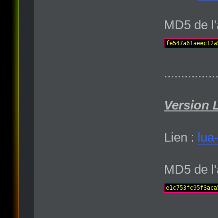
MD5 de l'
fe547a61aeec12a
...............
Version 
Lien :
lua
MD5 de l'
e1c753fc95f3aca
...............