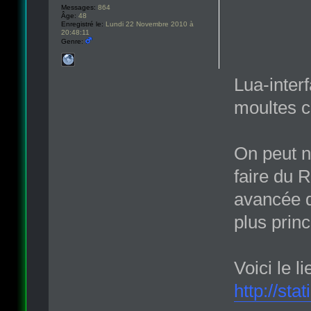
Messages:
864
Âge:
48
Enregistré le:
Lundi 22 Novembre 2010 à
20:48:11
Genre:
Lua-interf
moultes c
On peut n
faire du 
avancée q
plus prin
Voici le l
http://sta