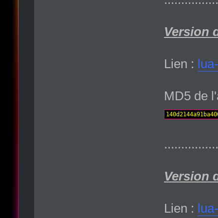
Version 
Lien :
lua
MD5 de l'
140d2144a91ba40
...............
Version 
Lien :
lua