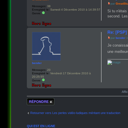
par
GreatSk
Messages:
38
Enregistré le:
Samedi 4 Décembre 2010 à 14:39:57
Si tu n'étai
Genre:
second. Les
Re: [PSP] 
par
bender
»
Je conaissai
une meilleur
bender
Messages:
20
Enregistré le:
Vendredi 17 Décembre 2010 à
20:25:55
Genre:
Affi
Répondre
Retourner vers Les perles vidéo-ludiques méritant une traduction
QUI EST EN LIGNE