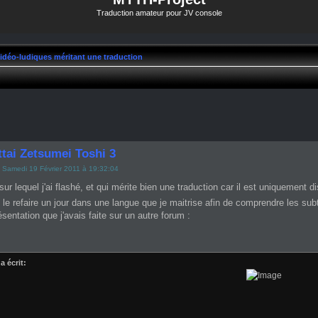
Traduction amateur pour JV console
vidéo-ludiques méritant une traduction
ttai Zetsumei Toshi 3
 Samedi 19 Février 2011 à 19:32:04
sur lequel j'ai flashé, et qui mérite bien une traduction car il est uniquement di
e refaire un jour dans une langue que je maitrise afin de comprendre les subti
ésentation que j'avais faite sur un autre forum :
a écrit: