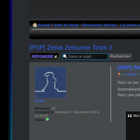
Accueil
»
Index du forum
‹
Discussions diverses
‹
Les perles 
[PSP] Zettai Zetsumei Toshi 3
Répondre
[PSP] Ze
par
bender
»
Voici un jeu 
énormément l
Voici une pr
bender
Messages:
20
Enregistré le:
Vendredi 17 Décembre 2010 à
Moi 
20:25:55
Genre: