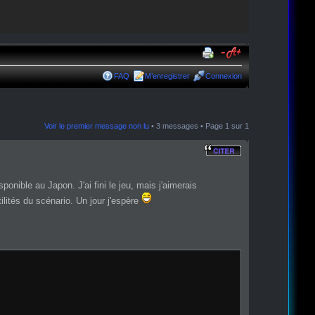
FAQ
M’enregistrer
Connexion
Voir le premier message non lu
• 3 messages • Page
1
sur
1
sponible au Japon. J'ai fini le jeu, mais j'aimerais
lités du scénario. Un jour j'espère