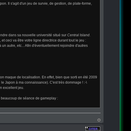
apon. Il s'agit d'un jeu de survie, de gestion, de plate-forme,
endre dans sa nouvelle université situé sur
Central Island
.
et ceci va être votre ligne directrice durant tout le jeu :
 un autre, etc... Afin d'éventuellement rejoindre d'autres
son maque de localisation. En effet, bien que sorti en été 2009
e le Japon à ma connaissance). C'est très dommage ! :-\
n excellent jeu.
voir beaucoup de séance de gameplay :