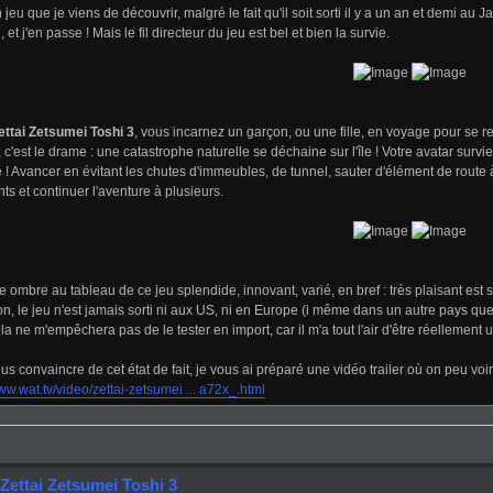
 jeu que je viens de découvrir, malgré le fait qu'il soit sorti il y a un an et demi au J
, et j'en passe ! Mais le fil directeur du jeu est bel et bien la survie.
ettai Zetsumei Toshi 3
, vous incarnez un garçon, ou une fille, en voyage pour se r
 c'est le drame : une catastrophe naturelle se déchaine sur l'île ! Votre avatar survie, 
e ! Avancer en évitant les chutes d'immeubles, de tunnel, sauter d'élément de route à
nts et continuer l'aventure à plusieurs.
e ombre au tableau de ce jeu splendide, innovant, varié, en bref : très plaisant est 
n, le jeu n'est jamais sorti ni aux US, ni en Europe (i même dans un autre pays qu
la ne m'empêchera pas de le tester en import, car il m'a tout l'air d'être réellement u
us convaincre de cet état de fait, je vous ai préparé une vidéo trailer où on peu 
www.wat.tv/video/zettai-zetsumei ... a72x_.html
Zettai Zetsumei Toshi 3