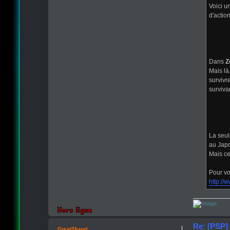
Voici un
d'action
Dans
Z
Mais là,
survivr
surviva
La seul
au Japo
Mais ce
Pour vo
http://
Re: [PSP] 
GreatSkaori