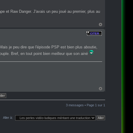
cape et Raw Danger. J'avais un peu joué au premier, plus au
 Mais je peu dire que l'épisode PSP est bien plus aboutie,
ple. Bref, en tout point bien meilleur que son ainé
3 messages • Page
1
sur
1
Aller à: