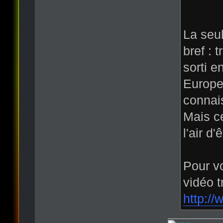
La seul
bref : 
sorti e
Europe
connais
Mais ce
l'air d
Pour vo
vidéo 
http://