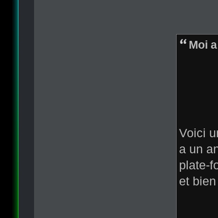
Moi a
Voici u
a un an
plate-f
et bien