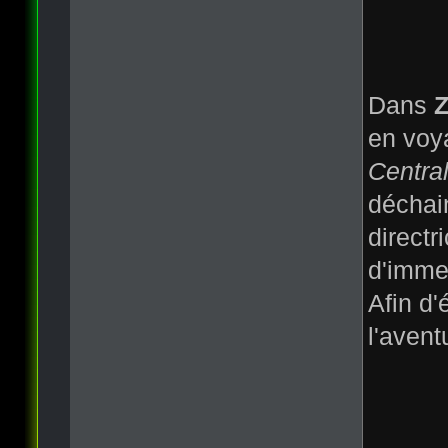
Dans
Z
en voya
Central
déchain
directr
d'immeu
Afin d'
l'avent