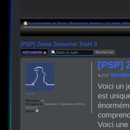
Accueil
»
Index du forum
‹
Discussions diverses
‹
Les perles vidéo
[PSP] Zettai Zetsumei Toshi 3
Répondre
[PSP] Z
par
bende
Voici un j
est unique
bender
Messages:
20
énormémen
Enregistré le:
Vendredi 17 Décembre 2010 à
20:25:55
Genre:
comprendr
Voici une 