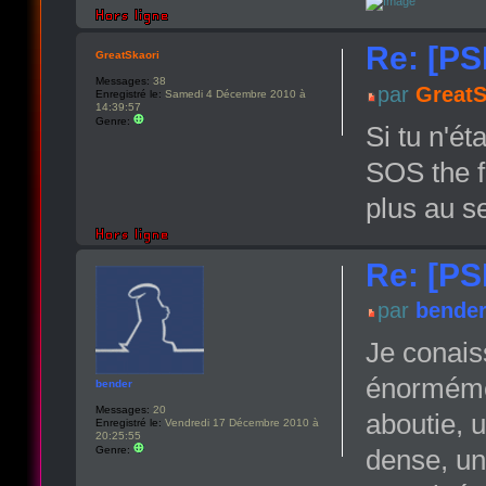
Re: [PS
GreatSkaori
Messages:
38
par
GreatS
Enregistré le:
Samedi 4 Décembre 2010 à
14:39:57
Genre:
Si tu n'ét
SOS the f
plus au s
Re: [PS
par
bende
Je conaiss
énormémen
bender
Messages:
20
aboutie, 
Enregistré le:
Vendredi 17 Décembre 2010 à
20:25:55
Genre:
dense, un