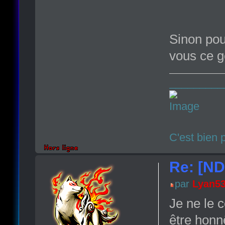
Sinon pou
vous ce g
_________
C'est bien 
Re: [N
par
Lyan5
Je ne le c
être honnê