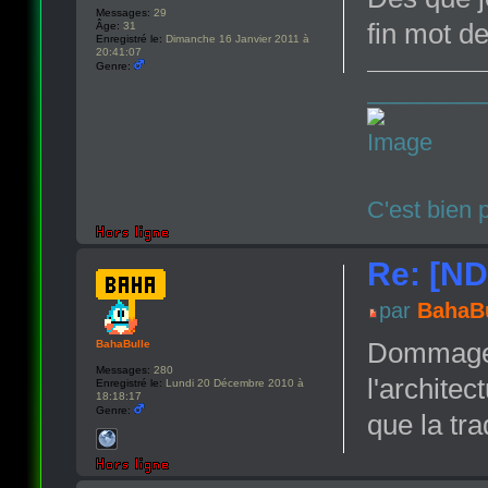
Messages:
29
fin mot de
Âge:
31
Enregistré le:
Dimanche 16 Janvier 2011 à
20:41:07
Genre:
_________
C'est bien 
Re: [N
par
BahaBu
Dommage qu
BahaBulle
Messages:
280
l'archite
Enregistré le:
Lundi 20 Décembre 2010 à
18:18:17
Genre:
que la tr