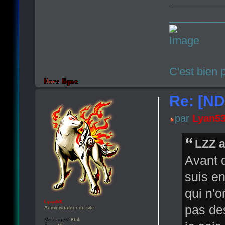
_________
C'est bien 
Re: [N
par
Lyan5
LZZ a
Avant d
suis en
qui n'o
Lyan53
pas de
Administrateur du site
Messages:
864