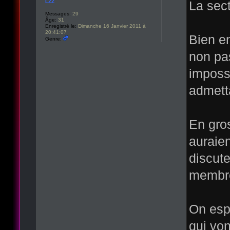
LZZ
La sec
Messages:
29
Âge:
31
Enregistré le:
Dimanche 16 Janvier 2011 à
20:41:07
Bien en
Genre:
non pas
impossi
admetta
En gros
auraien
discute
membre
On esp
qui von