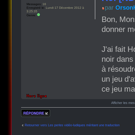
Messages:
16
par
Orson
Enregistré le:
Lundi 17 Décembre 2012 à
3:25:35
Genre:
Bon, Mons
donner mon
J'ai fait 
noir dans 
à résoudr
un jeu d'
ce jeu ma
Afficher les me
Répondre
Retourner vers Les perles vidéo-ludiques méritant une traduction