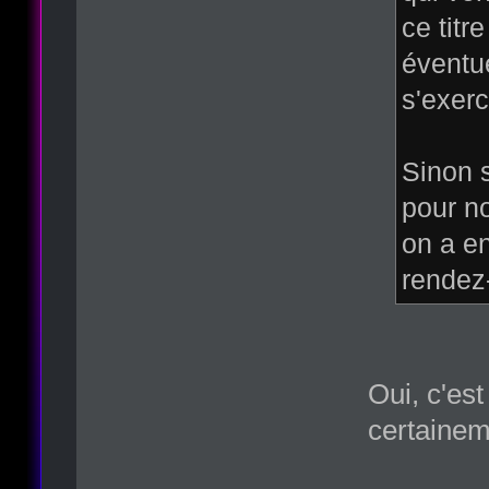
ce titr
éventue
s'exer
Sinon s
pour no
on a en
rendez-
Oui, c'est
certainem