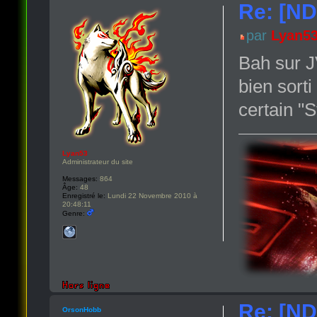
Re: [N
par
Lyan5
Bah sur JV
bien sort
certain "S
Lyan53
Administrateur du site
Messages:
864
Âge:
48
Enregistré le:
Lundi 22 Novembre 2010 à
20:48:11
Genre:
Re: [N
OrsonHobb