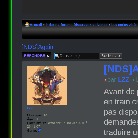
Accueil
»
Index du forum
‹
Discussions diverses
‹
Les perles vidéo
[NDS]Again
Répondre
[NDS]A
par
LZZ
» L
Avant de 
en train c
LZZ
pas dispo
Messages:
29
Âge:
31
demandes 
Enregistré le:
Dimanche 16 Janvier 2011 à
20:41:07
traduire 
Genre: