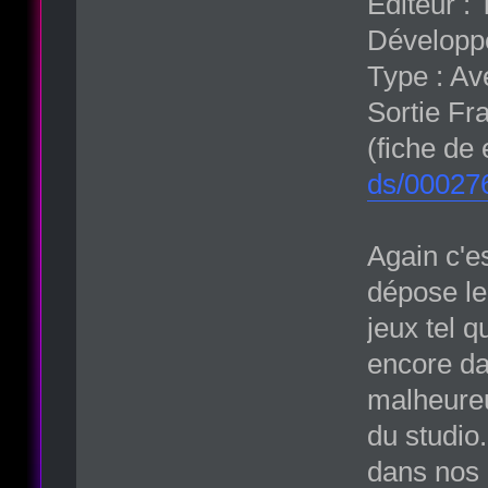
Editeur :
Développe
Type : Av
Sortie Fr
(fiche de
ds/00027
Again c'es
dépose le
jeux tel q
encore da
malheureu
du studio.
dans nos 