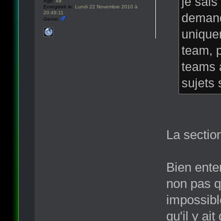
je sai
Âge:
48
Enregistré le:
Lundi 22 Novembre 2010 à
20:48:11
demande
Genre:
unique
team, p
teams a
sujets 
La sectio
Bien enten
non pas q
impossible
qu'il y ai