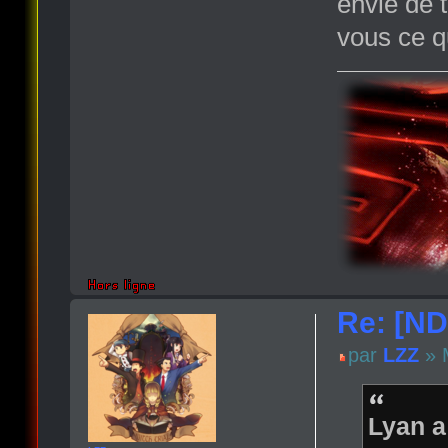
envie de t
vous ce q
Re: [N
par
LZZ
» M
Lyan a