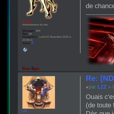
de chance
Lyan53
Administrateur du site
Messages:
864
Âge:
48
Enregistré le:
Lundi 22 Novembre 2010 à
20:48:11
Genre:
Re: [N
par
LZZ
» L
Ouais c'e
(de toute 
LZZ
Dès que je