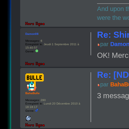
And upon th
were the wo
Re: Shi
Damon08
Messages:
6
par
Damon
Enregistré le:
Jeudi 1 Septembre 2011 à
15:40:57
Genre:
OK! Merci
Re: [ND
par
BahaBu
3 message
BahaBulle
Messages:
280
Enregistré le:
Lundi 20 Décembre 2010 à
18:18:17
Genre: