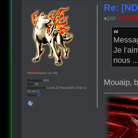
Re: [ND
par
Lyan5
Messag
Je l'ai
nous ..
Lyan53
Administrateur du site
Mouaip, b
Messages:
864
Âge:
48
Enregistré le:
Lundi 22 Novembre 2010 à
20:48:11
Genre: