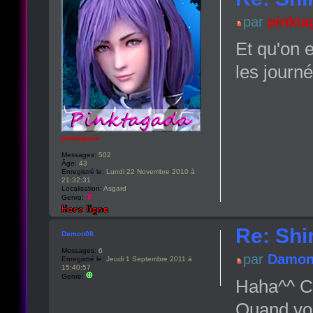
par
pinkta
Et qu'on 
les journ
pinktagada
Messages:
502
Âge:
43
Enregistré le:
Lundi 22 Novembre 2010 à
21:32:31
Localisation:
Asgard
Genre:
Re: Shi
Damon08
Messages:
6
par
Damon
Enregistré le:
Jeudi 1 Septembre 2011 à
15:40:57
Genre:
Haha^^ C'e
Quand vou