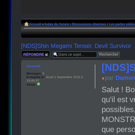
Accueil
»
Index du forum
‹
Discussions diverses
‹
Les perles vidéo
[NDS]Shin Megami Tensei: Devil Survivor
Répondre
[NDS]S
Damon08
Messages:
6
par
Damon
Enregistré le:
Jeudi 1 Septembre 2011 à
15:40:57
Genre:
Salut ! Bo
qu'il est
possibles
MONSTRES
que person