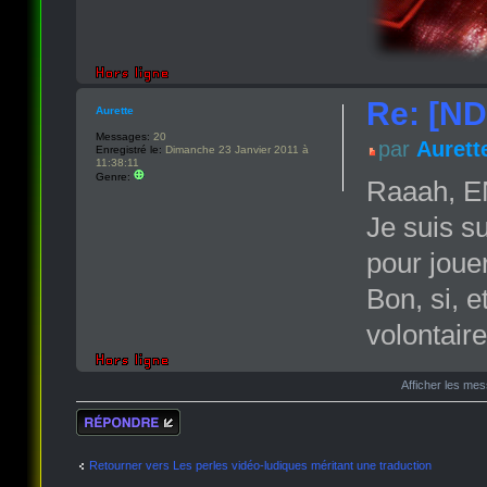
Re: [ND
Aurette
Messages:
20
par
Aurett
Enregistré le:
Dimanche 23 Janvier 2011 à
11:38:11
Genre:
Raaah, E
Je suis s
pour jouer
Bon, si, 
volontaire
Afficher les me
Répondre
Retourner vers Les perles vidéo-ludiques méritant une traduction