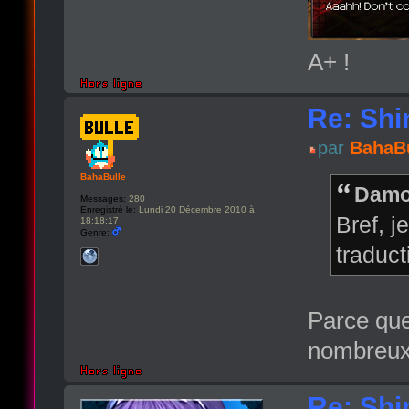
A+ !
Re: Shi
par
BahaBu
BahaBulle
Damon
Messages:
280
Enregistré le:
Lundi 20 Décembre 2010 à
Bref, 
18:18:17
Genre:
traduct
Parce que
nombreux
Re: Shi