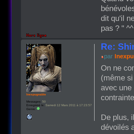
bénévoles
dit qu'il 
pas ? " ^^
Re: Shi
par
Inexpu
On ne conn
(même si 
avec une m
Inexpugnable
contrainte
Messages:
50
Enregistré le:
Samedi 12 Mars 2011 à 17:23:57
Genre:
De plus, i
dévoilés a