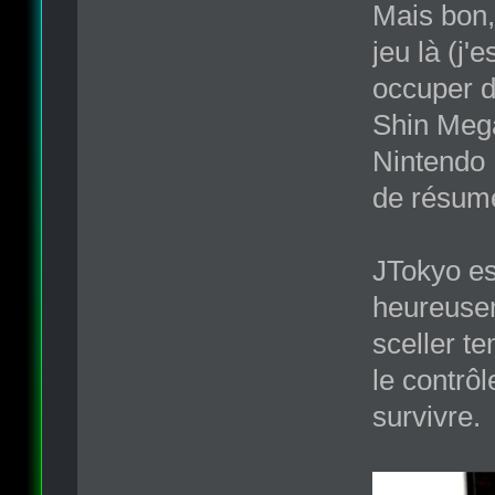
Mais bon,
jeu là (j
occuper d
Shin Mega
Nintendo 
de résumé
JTokyo es
heureusem
sceller t
le contrô
survivre.