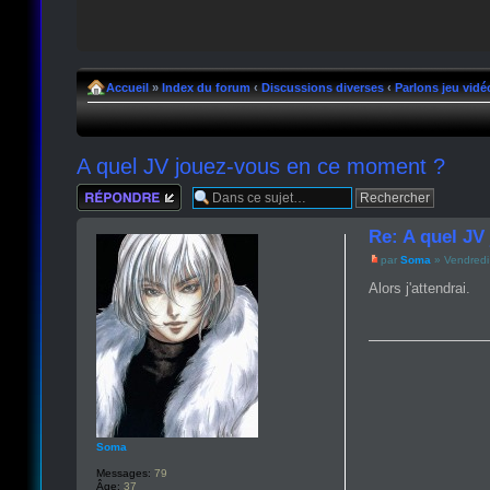
Accueil
»
Index du forum
‹
Discussions diverses
‹
Parlons jeu vidé
A quel JV jouez-vous en ce moment ?
Répondre
Re: A quel JV
par
Soma
» Vendredi
Alors j'attendrai.
Soma
Messages:
79
Âge:
37