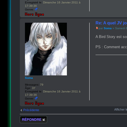
Enregistré le:
Dimanche 16 Janvier 2011 à
17:39:36
Genre:
Re: A quel JV j
par
Soma
» Samedi 8
A Bird Story est so
PS : Comment accèd
Soma
Messages:
79
Âge:
37
Enregistré le:
Dimanche 16 Janvier 2011 à
17:39:36
Genre:
Afficher
Précédente
Répondre