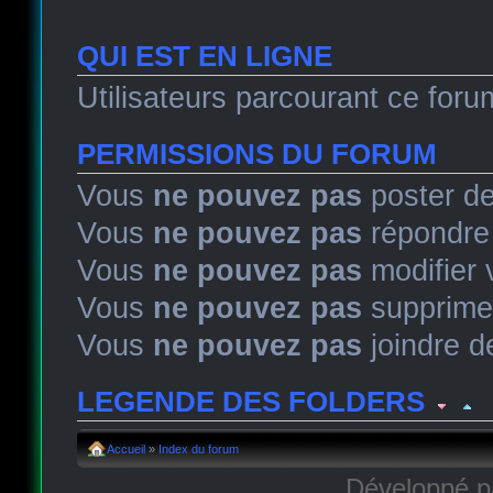
QUI EST EN LIGNE
Utilisateurs parcourant ce forum
PERMISSIONS DU FORUM
Vous
ne pouvez pas
poster de
Vous
ne pouvez pas
répondre 
Vous
ne pouvez pas
modifier
Vous
ne pouvez pas
supprime
Vous
ne pouvez pas
joindre de
LEGENDE DES FOLDERS
Sujet lu
Sujet lu dans lequel j'ai posté
Sujet populaire lu 
Accueil
»
Index du forum
Développé 