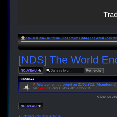
Trad
Accueil
»
Index du forum
‹
Nos projets
‹
[NDS] The World Ends wi
[NDS] The World End
Écrire un nouveau
sujet
ANNONCES
Avancement du projet au 21/03/2011 (Abandonné)
par
Lyan53
» Jeudi 17 Mars 2011 à 19:25:53
Afficher les suj
Écrire un nouveau
sujet
Retourner vers Index du forum