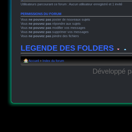
Utilisateurs parcourant ce forum : Aucun utilisateur enregistré et 1 invité
PERMISSIONS DU FORUM
Vous
ne pouvez pas
poster de nouveaux sujets
Vous
ne pouvez pas
répondre aux sujets
Vous
ne pouvez pas
modifier vos messages
Vous
ne pouvez pas
supprimer vos messages
Vous
ne pouvez pas
joindre des fichiers
LEGENDE DES FOLDERS
Sujet lu
Sujet lu dans lequel j'ai posté
Sujet populaire lu 
Accueil
»
Index du forum
Développé 
Sujet populaire lu
Sujet lu fermé
Sujet lu fermé dans leque
Sujet non lu
Sujet non lu dans lequel j'ai posté
Sujet popu
Sujet populaire non lu
Sujet non lu fermé
Sujet non lu fer
Topic déplacé
Annonce lue
Annonce lue fermée
Annonce lue fermée dan