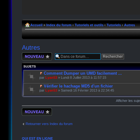
Accueil
»
Index du forum
‹
Tutoriels et outils
‹
Tutoriels
‹
Autres
Autres
Écrire un nouveau
sujet
SUJETS
Comment Dumper un UMD facilement ...
par
Lyan53
» Lundi 8 Juillet 2013 à 11:57:15
Vérifier le hachage MD5 d'un fichier
par
Lyan53
» Samedi 16 Février 2013 à 22:34:45
Afficher les suj
Écrire un nouveau
sujet
Retourner vers Index du forum
QUI EST EN LIGNE