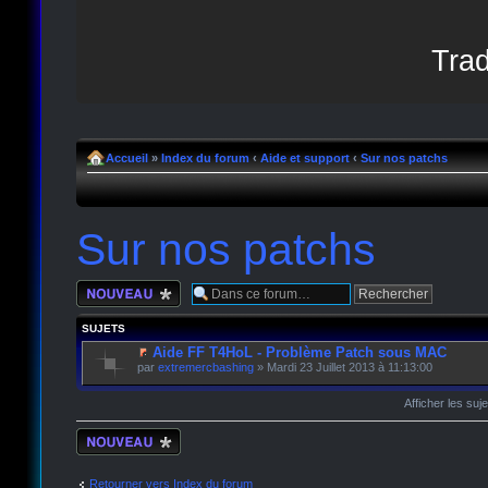
Trad
Accueil
»
Index du forum
‹
Aide et support
‹
Sur nos patchs
Sur nos patchs
Écrire un nouveau
sujet
SUJETS
Aide FF T4HoL - Problème Patch sous MAC
par
extremercbashing
» Mardi 23 Juillet 2013 à 11:13:00
Afficher les suj
Écrire un nouveau
sujet
Retourner vers Index du forum