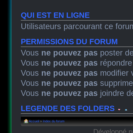
QUI EST EN LIGNE
Utilisateurs parcourant ce forum
PERMISSIONS DU FORUM
Vous
ne pouvez pas
poster de
Vous
ne pouvez pas
répondre 
Vous
ne pouvez pas
modifier
Vous
ne pouvez pas
supprime
Vous
ne pouvez pas
joindre de
LEGENDE DES FOLDERS
Sujet lu
Sujet lu dans lequel j'ai posté
Sujet populaire lu 
Accueil
»
Index du forum
Développé 