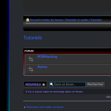
Accueil
»
Index du forum
‹
Tutoriels et outils
‹
Tutoriels
Tutoriels
FORUM
ROMHacking
Autres
Écrire un nouveau
sujet
Il n’y a aucun sujet ou message dans ce forum.
Affi
Retourner vers Index du forum