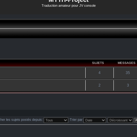
Traduction amateur pour JV console
SUJETS
MESSAGES
4
35
2
3
cher les sujets postés depuis:
Trier par