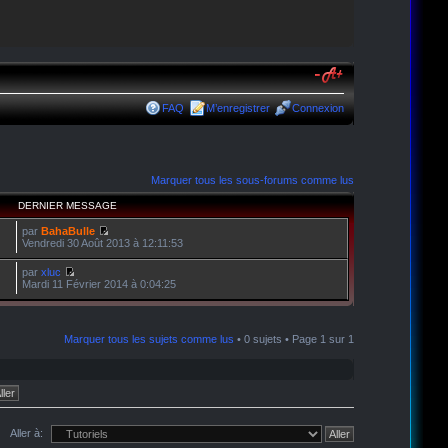
FAQ
M’enregistrer
Connexion
Marquer tous les sous-forums comme lus
DERNIER MESSAGE
par
BahaBulle
Vendredi 30 Août 2013 à 12:11:53
par
xluc
Mardi 11 Février 2014 à 0:04:25
Marquer tous les sujets comme lus
• 0 sujets • Page
1
sur
1
Aller à: