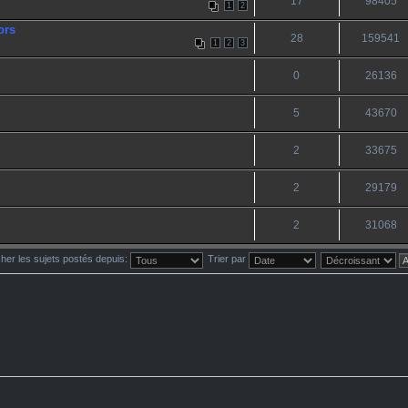
17
98405
1
2
ors
28
159541
1
2
3
0
26136
5
43670
2
33675
2
29179
2
31068
cher les sujets postés depuis:
Trier par