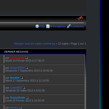
FAQ
M’enregistrer
Connexion
Marquer tous les sujets comme lus
• 12 sujets • Page
1
sur
1
DERNIER MESSAGE
par
pinktagada
Mardi 10 Février 2015 à 17:38:27
par
jordan20910
Dimanche 7 Septembre 2014 à 16:56:06
par
Aurette
Mardi 17 Septembre 2013 à 12:19:55
par
yoann802
Vendredi 19 Juillet 2013 à 8:52:36
par
OrsonHobb
Lundi 18 Février 2013 à 18:28:34
par
lesnico