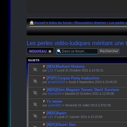
Accueil
»
Index du forum
‹
Discussions diverses
‹
Les perles 
Les perles vidéo-ludiques méritant une 
Écrire un nouveau
sujet
SUJETS
[NDS]Radiant Historia
par
LZZ
» Lundi 31 Octobre 2011 à 13:32:31
[PSP] Corpse Party traduction
par
jordan20910
» Jeudi 4 Septembre 2014 à 23:40:25
[NDS]Shin Megami Tensei: Devil Survivor
par
Damon08
» Samedi 22 Octobre 2011 à 12:00:06
Ys seven
par
yoann802
» Vendredi 19 Juillet 2013 à 8:52:36
[NDS]Again
par
LZZ
» Lundi 17 Janvier 2011 à 23:10:58
[NDS]Okami Den