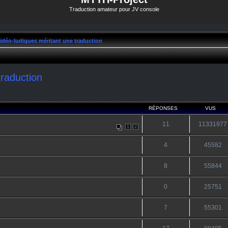
Traduction amateur pour JV console
vidéo-ludiques méritant une traduction
traduction
RÉPONSES
VUS
11
11331977
1
2
4
45582
8
55844
0
25751
7
55301