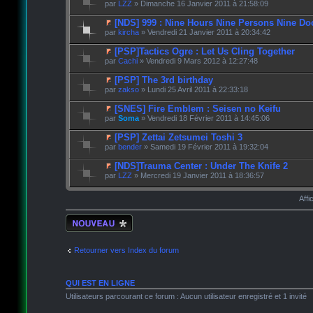
par
LZZ
» Dimanche 16 Janvier 2011 à 21:58:09
[NDS] 999 : Nine Hours Nine Persons Nine Do
par
kircha
» Vendredi 21 Janvier 2011 à 20:34:42
[PSP]Tactics Ogre : Let Us Cling Together
par
Cachi
» Vendredi 9 Mars 2012 à 12:27:48
[PSP] The 3rd birthday
par
zakso
» Lundi 25 Avril 2011 à 22:33:18
[SNES] Fire Emblem : Seisen no Keifu
par
Soma
» Vendredi 18 Février 2011 à 14:45:06
[PSP] Zettai Zetsumei Toshi 3
par
bender
» Samedi 19 Février 2011 à 19:32:04
[NDS]Trauma Center : Under The Knife 2
par
LZZ
» Mercredi 19 Janvier 2011 à 18:36:57
Affi
Écrire un nouveau
sujet
Retourner vers Index du forum
QUI EST EN LIGNE
Utilisateurs parcourant ce forum : Aucun utilisateur enregistré et 1 invité