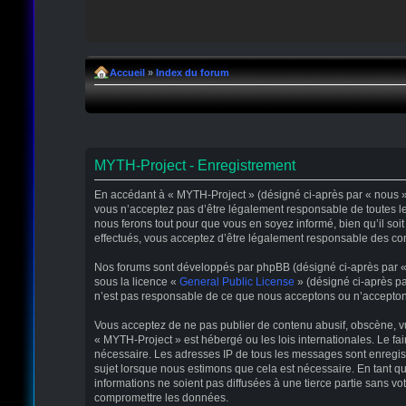
Accueil
»
Index du forum
MYTH-Project - Enregistrement
En accédant à « MYTH-Project » (désigné ci-après par « nous », 
vous n’acceptez pas d’être légalement responsable de toutes le
nous ferons tout pour que vous en soyez informé, bien qu’il soi
effectués, vous acceptez d’être légalement responsable des con
Nos forums sont développés par phpBB (désigné ci-après par « il
sous la licence «
General Public License
» (désigné ci-après pa
n’est pas responsable de ce que nous acceptons ou n’accepton
Vous acceptez de ne pas publier de contenu abusif, obscène, vul
« MYTH-Project » est hébergé ou les lois internationales. Le fa
nécessaire. Les adresses IP de tous les messages sont enregis
sujet lorsque nous estimons que cela est nécessaire. En tant 
informations ne soient pas diffusées à une tierce partie sans 
compromettre les données.