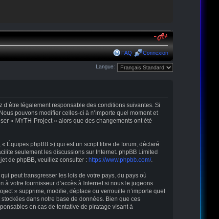
FAQ
Connexion
Langue:
ez d’être légalement responsable des conditions suivantes. Si
 Nous pouvons modifier celles-ci à n’importe quel moment et
tiliser « MYTH-Project » alors que des changements ont été
« Équipes phpBB ») qui est un script libre de forum, déclaré
acilite seulement les discussions sur Internet. phpBB Limited
t de phpBB, veuillez consulter :
https://www.phpbb.com/
.
qui peut transgresser les lois de votre pays, du pays où
 à votre fournisseur d’accès à Internet si nous le jugeons
ect » supprime, modifie, déplace ou verrouille n’importe quel
nt stockées dans notre base de données. Bien que ces
ponsables en cas de tentative de piratage visant à