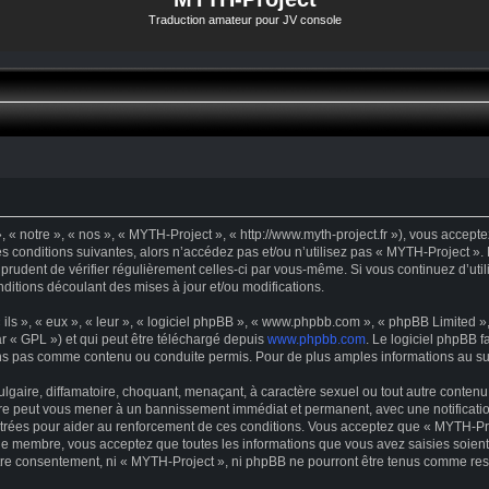
Traduction amateur pour JV console
« notre », « nos », « MYTH-Project », « http://www.myth-project.fr »), vous accept
s conditions suivantes, alors n’accédez pas et/ou n’utilisez pas « MYTH-Project ».
t prudent de vérifier régulièrement celles-ci par vous-même. Si vous continuez d’u
ditions découlant des mises à jour et/ou modifications.
s », « eux », « leur », « logiciel phpBB », « www.phpbb.com », « phpBB Limited », 
r « GPL ») et qui peut être téléchargé depuis
www.phpbb.com
. Le logiciel phpBB f
s pas comme contenu ou conduite permis. Pour de plus amples informations au suje
gaire, diffamatoire, choquant, menaçant, à caractère sexuel ou tout autre contenu 
ire peut vous mener à un bannissement immédiat et permanent, avec une notification
trées pour aider au renforcement de ces conditions. Vous acceptez que « MYTH-Proj
que membre, vous acceptez que toutes les informations que vous avez saisies soie
votre consentement, ni « MYTH-Project », ni phpBB ne pourront être tenus comme res