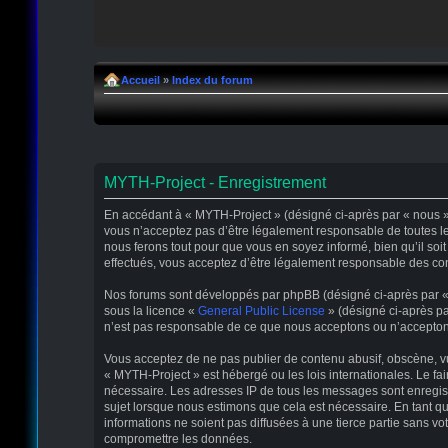
Accueil
»
Index du forum
MYTH-Project - Enregistrement
En accédant à « MYTH-Project » (désigné ci-après par « nous », 
vous n’acceptez pas d’être légalement responsable de toutes le
nous ferons tout pour que vous en soyez informé, bien qu’il soi
effectués, vous acceptez d’être légalement responsable des con
Nos forums sont développés par phpBB (désigné ci-après par « il
sous la licence «
General Public License
» (désigné ci-après pa
n’est pas responsable de ce que nous acceptons ou n’accepton
Vous acceptez de ne pas publier de contenu abusif, obscène, vul
« MYTH-Project » est hébergé ou les lois internationales. Le fa
nécessaire. Les adresses IP de tous les messages sont enregis
sujet lorsque nous estimons que cela est nécessaire. En tant 
informations ne soient pas diffusées à une tierce partie sans 
compromettre les données.