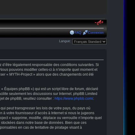
FAQ
Connexion
Langue:
ez d’être légalement responsable des conditions suivantes. Si
 Nous pouvons modifier celles-ci à n’importe quel moment et
tiliser « MYTH-Project » alors que des changements ont été
« Équipes phpBB ») qui est un script libre de forum, déclaré
acilite seulement les discussions sur Internet. phpBB Limited
t de phpBB, veuillez consulter :
https://www.phpbb.com/
.
qui peut transgresser les lois de votre pays, du pays où
 à votre fournisseur d’accès à Internet si nous le jugeons
ect » supprime, modifie, déplace ou verrouille n’importe quel
nt stockées dans notre base de données. Bien que ces
ponsables en cas de tentative de piratage visant à