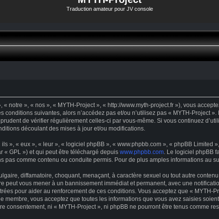
Traduction amateur pour JV console
« notre », « nos », « MYTH-Project », « http://www.myth-project.fr »), vous accept
s conditions suivantes, alors n’accédez pas et/ou n’utilisez pas « MYTH-Project ».
t prudent de vérifier régulièrement celles-ci par vous-même. Si vous continuez d’u
ditions découlant des mises à jour et/ou modifications.
s », « eux », « leur », « logiciel phpBB », « www.phpbb.com », « phpBB Limited », 
r « GPL ») et qui peut être téléchargé depuis
www.phpbb.com
. Le logiciel phpBB f
s pas comme contenu ou conduite permis. Pour de plus amples informations au suje
gaire, diffamatoire, choquant, menaçant, à caractère sexuel ou tout autre contenu 
ire peut vous mener à un bannissement immédiat et permanent, avec une notification
trées pour aider au renforcement de ces conditions. Vous acceptez que « MYTH-Proj
que membre, vous acceptez que toutes les informations que vous avez saisies soie
votre consentement, ni « MYTH-Project », ni phpBB ne pourront être tenus comme res