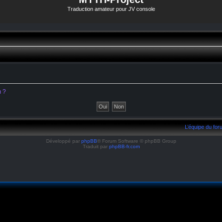
Traduction amateur pour JV console
m ?
L’équipe du fo
Développé par
phpBB
® Forum Software © phpBB Group
Traduit par
phpBB-fr.com