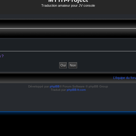
Traduction amateur pour JV console
m ?
L’équipe du fo
Développé par
phpBB
® Forum Software © phpBB Group
Traduit par
phpBB-fr.com