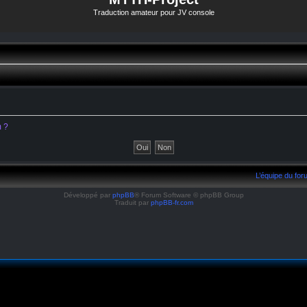
Traduction amateur pour JV console
m ?
L’équipe du fo
Développé par
phpBB
® Forum Software © phpBB Group
Traduit par
phpBB-fr.com