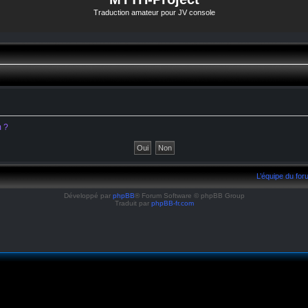
Traduction amateur pour JV console
m ?
L’équipe du fo
Développé par
phpBB
® Forum Software © phpBB Group
Traduit par
phpBB-fr.com