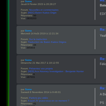
Re:
par
Soma
Jeudi 9 Février 2023 à 20:28:27
Bate
Forum:
Nouvelles et commentaires
Sujet:
[NGC] Baten Kaitos Origin
EDIT
Réponses:
50
Vus:
2833203
Re:
par
Soma
Mercredi 14 Août 2019 à 12:21:34
Yea
Forum:
Sur la traduction
Sujet:
Traduction de Baten Kaitos Origins
Réponses:
44
Vus:
345403
Re:
par
Soma
Dimanche 21 Mai 2017 à 18:12:55
Féli
Forum:
Présentez vos projets
Sujet:
[NDS] Ace Attorney Investigation : Benjamin Hunter
Réponses:
6
Vus:
167031
Re:
par
Soma
Samedi 8 Novembre 2014 à 9:46:01
A Bi
Forum:
Parlons jeu vidéo
Sujet:
A quel JV jouez-vous en ce moment ?
PS :
Réponses:
41