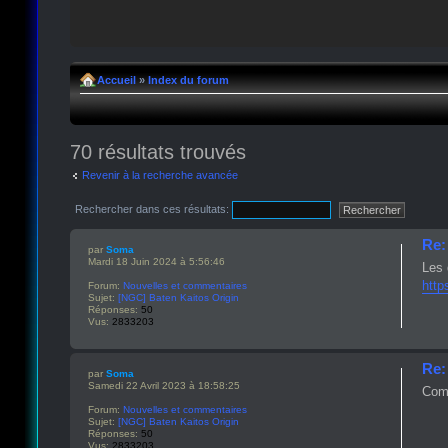
Accueil
»
Index du forum
70 résultats trouvés
Revenir à la recherche avancée
Rechercher dans ces résultats:
Re:
par
Soma
Mardi 18 Juin 2024 à 5:56:46
Les 
http
Forum:
Nouvelles et commentaires
Sujet:
[NGC] Baten Kaitos Origin
Réponses:
50
Vus:
2833203
Re:
par
Soma
Samedi 22 Avril 2023 à 18:58:25
Comp
Forum:
Nouvelles et commentaires
Sujet:
[NGC] Baten Kaitos Origin
Réponses:
50
Vus:
2833203