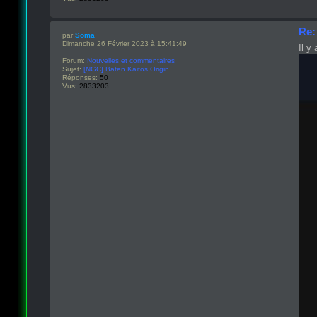
Re:
par
Soma
Dimanche 26 Février 2023 à 15:41:49
Il y
Forum:
Nouvelles et commentaires
Sujet:
[NGC] Baten Kaitos Origin
Réponses:
50
Vus:
2833203