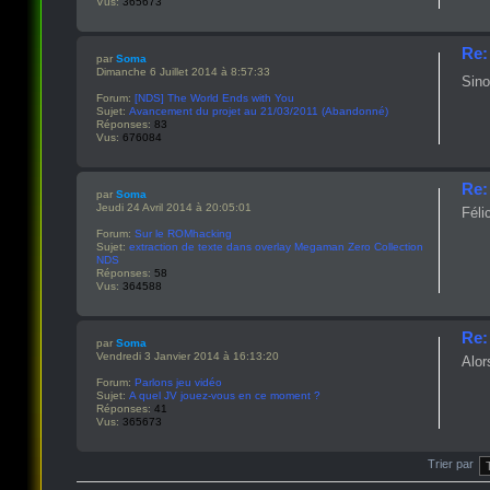
Vus:
365673
Re:
par
Soma
Dimanche 6 Juillet 2014 à 8:57:33
Sino
Forum:
[NDS] The World Ends with You
Sujet:
Avancement du projet au 21/03/2011 (Abandonné)
Réponses:
83
Vus:
676084
Re:
par
Soma
Jeudi 24 Avril 2014 à 20:05:01
Féli
Forum:
Sur le ROMhacking
Sujet:
extraction de texte dans overlay Megaman Zero Collection
NDS
Réponses:
58
Vus:
364588
Re:
par
Soma
Vendredi 3 Janvier 2014 à 16:13:20
Alor
Forum:
Parlons jeu vidéo
Sujet:
A quel JV jouez-vous en ce moment ?
Réponses:
41
Vus:
365673
Trier par