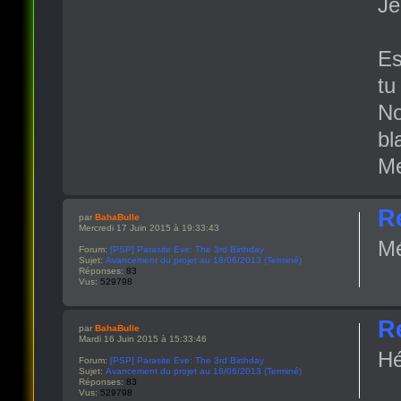
Je
Es
tu
No
bl
Me
R
par
BahaBulle
Mercredi 17 Juin 2015 à 19:33:43
Mé
Forum:
[PSP] Parasite Eve: The 3rd Birthday
Sujet:
Avancement du projet au 18/06/2013 (Terminé)
Réponses:
83
Vus:
529798
R
par
BahaBulle
Mardi 16 Juin 2015 à 15:33:46
Hé
Forum:
[PSP] Parasite Eve: The 3rd Birthday
Sujet:
Avancement du projet au 18/06/2013 (Terminé)
Réponses:
83
Vus:
529798