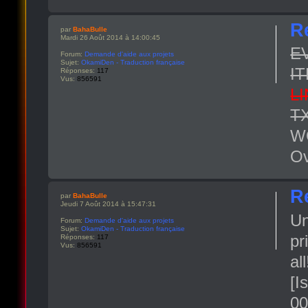
R
par
BahaBulle
Mardi 26 Août 2014 à 14:00:45
E
Forum:
Demande d'aide aux projets
Sujet:
OkamiDen - Traduction française
IT
Réponses:
117
Vus:
856591
LI
T
W
Ov
R
par
BahaBulle
Jeudi 7 Août 2014 à 15:47:31
Un
Forum:
Demande d'aide aux projets
Sujet:
OkamiDen - Traduction française
pr
Réponses:
117
Vus:
856591
al
[I
00