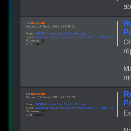
ab
R
par
BahaBulle
Mercredi 17 Février 2016 à 13:58:21
Pa
Forum:
[PSP] Parasite Eve: The 3rd Birthday
Sujet:
Vous avez trouvé des erreurs dans le patch 1.0 ? Par ici !!
Oh
Réponses:
23
Vus:
305285
ré
Ma
mi
R
par
BahaBulle
Mercredi 17 Février 2016 à 11:57:23
Pa
Forum:
[PSP] Parasite Eve: The 3rd Birthday
Sujet:
Vous avez trouvé des erreurs dans le patch 1.0 ? Par ici !!
Es
Réponses:
23
Vus:
305285
No