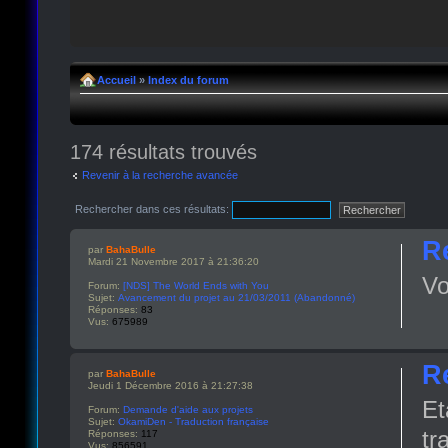
Accueil
»
Index du forum
174 résultats trouvés
Revenir à la recherche avancée
Rechercher dans ces résultats:
R
par
BahaBulle
Mardi 21 Novembre 2017 à 21:36:20
Vo
Forum:
[NDS] The World Ends with You
Sujet:
Avancement du projet au 21/03/2011 (Abandonné)
Réponses:
83
Vus:
675989
R
par
BahaBulle
Jeudi 1 Décembre 2016 à 21:27:38
Et
Forum:
Demande d'aide aux projets
Sujet:
OkamiDen - Traduction française
tr
Réponses:
117
Vus:
856591