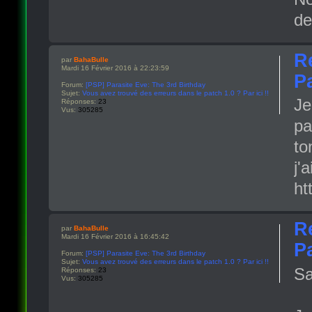
de
R
par
BahaBulle
Mardi 16 Février 2016 à 22:23:59
Pa
Forum:
[PSP] Parasite Eve: The 3rd Birthday
Sujet:
Vous avez trouvé des erreurs dans le patch 1.0 ? Par ici !!
Je
Réponses:
23
Vus:
305285
pa
to
j'a
ht
R
par
BahaBulle
Mardi 16 Février 2016 à 16:45:42
Pa
Forum:
[PSP] Parasite Eve: The 3rd Birthday
Sujet:
Vous avez trouvé des erreurs dans le patch 1.0 ? Par ici !!
Sa
Réponses:
23
Vus:
305285