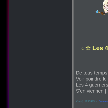
☆ Les 4
☆
De tous temps
Voir poindre le
Les 4 guerriers
S'en viennen [.
Vue(s): 1995395 •
Comment