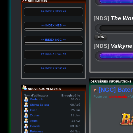
NOS PATCHS
>> INDEX NDS <<
[NDS]
The Wor
>> INDEX NES <<
0%
>> INDEX NGC <<
[NDS]
Valkyrie
>> INDEX PCE <<
>> INDEX PSP <<
DERNIÈRES INFORMATIONS
[NGC] Baten
NOUVEAUX MEMBRES
Nom d’utilisateur
Enregistré le
Posté par:
pinktagada
» Ve
Gedeonluc
03 Oct
Shinra Setora
08 Aoû
Griad
25 Juil
Zicolas
21 Jan
yaum
24 Avr
Gorvak
09 Déc
Rulesless
04 Nov