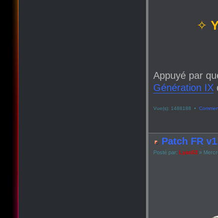
✧
Y
Appuyé par qu
Génération IX
q
Vue(s): 1488188 •
Comment
Patch FR v1.
Posté par:
Lyan53
» Mercre