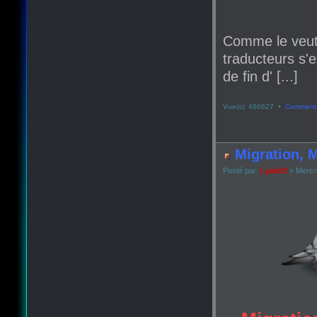
Comme le veut
traducteurs s'e
de fin d' [...]
Vue(s): 486627 •
Commenta
Migration, M
Posté par:
Lyan53
» Mercr