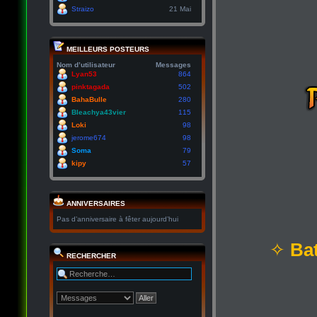
Straizo
21 Mai
MEILLEURS POSTEURS
Nom d’utilisateur
Messages
Lyan53
864
pinktagada
502
BahaBulle
280
Bleachya43vier
115
Loki
98
jerome674
98
Soma
79
kipy
57
ANNIVERSAIRES
Pas d’anniversaire à fêter aujourd’hui
✧
Bat
RECHERCHER