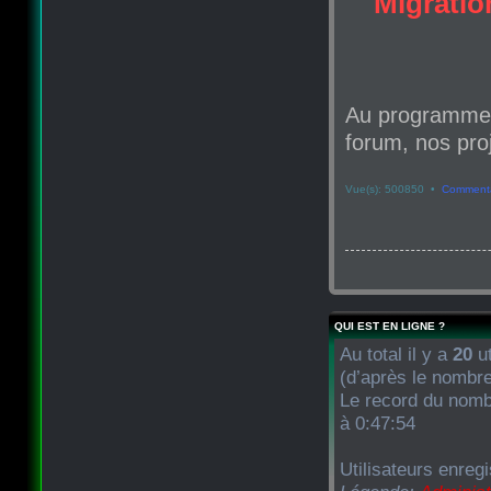
Migration
Au programme d
forum, nos proj
Vue(s): 500850 •
Commenta
QUI EST EN LIGNE ?
Au total il y a
20
ut
(d’après le nombre
Le record du nombr
à 0:47:54
Utilisateurs enregi