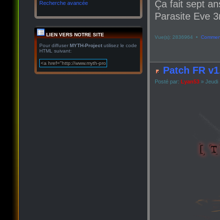
Ça fait sept an
Recherche avancée
Parasite Eve 3r
LIEN VERS NOTRE SITE
Vue(s): 2836964 •
Comment
Pour diffuser
MYTH-Project
utilisez le code
HTML suivant:
Patch FR v1
Posté par:
Lyan53
» Jeudi 