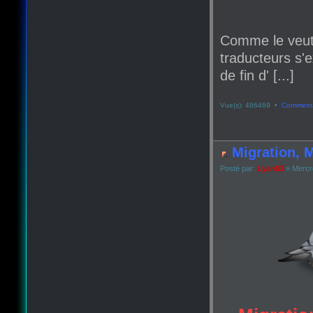
Comme le veut
traducteurs s'e
de fin d' [...]
Vue(s): 486469 •
Commenta
Migration, M
Posté par:
Lyan53
» Mercr