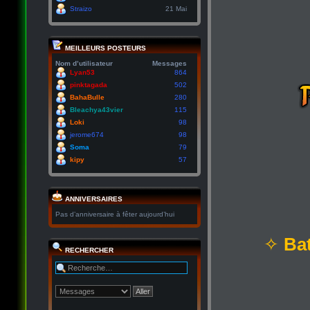
Straizo
21 Mai
MEILLEURS POSTEURS
Nom d’utilisateur
Messages
Lyan53
864
pinktagada
502
BahaBulle
280
Bleachya43vier
115
Loki
98
jerome674
98
Soma
79
kipy
57
ANNIVERSAIRES
Pas d’anniversaire à fêter aujourd’hui
✧
Bat
RECHERCHER