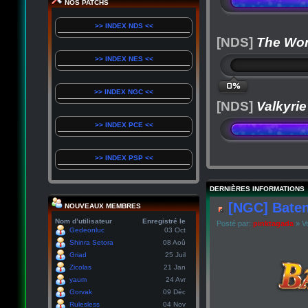
NOS PATCHS
>> INDEX NDS <<
[NDS]
The Wor
>> INDEX NES <<
0%
>> INDEX NGC <<
[NDS]
Valkyrie
>> INDEX PCE <<
>> INDEX PSP <<
DERNIÈRES INFORMATIONS
[NGC] Baten
NOUVEAUX MEMBRES
Nom d’utilisateur
Enregistré le
Posté par:
pinktagada
» Ve
Gedeonluc
03 Oct
Shinra Setora
08 Aoû
Griad
25 Juil
Zicolas
21 Jan
yaum
24 Avr
Gorvak
09 Déc
Rulesless
04 Nov