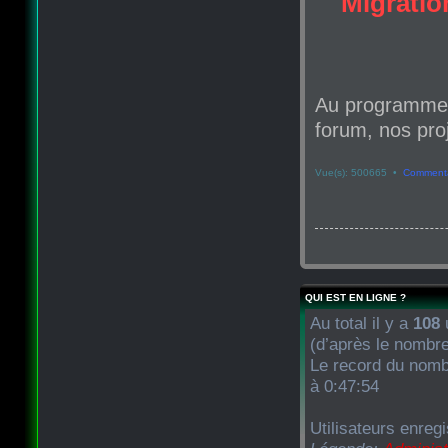
Migration
Au programme d
forum, nos proj
Vue(s): 500665 •
Commenta
QUI EST EN LIGNE ?
Au total il y a
108
u
(d’après le nombre
Le record du nombr
à 0:47:54
Utilisateurs enregi