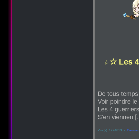
☆ Les 4
☆
De tous temps
Voir poindre le
Les 4 guerriers
S'en viennen [.
Vue(s): 1994813 •
Comment