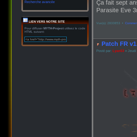
Ça fait sept an
Recherche avancée
Parasite Eve 3r
LIEN VERS NOTRE SITE
Vue(s): 2833853 •
Comment
Pour diffuser
MYTH-Project
utilisez le code
HTML suivant:
Patch FR v1
Posté par:
Lyan53
» Jeudi 