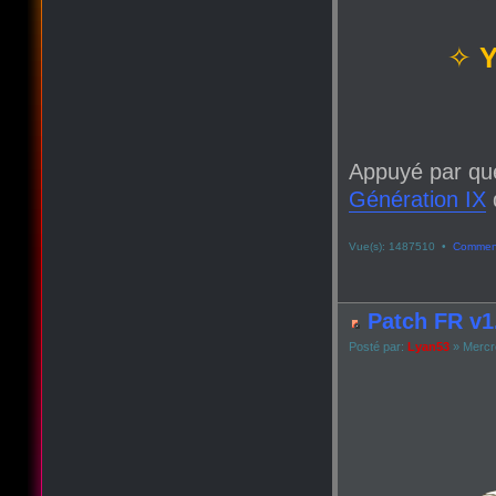
✧
Y
Appuyé par qu
Génération IX
q
Vue(s): 1487510 •
Comment
Patch FR v1.
Posté par:
Lyan53
» Mercre