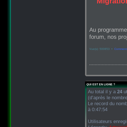
Migration
Au programme d
forum, nos proj
Vue(s): 500853 •
Commenta
QUI EST EN LIGNE ?
Au total il y a
24
ut
(d’après le nombre
Le record du nombr
à 0:47:54
Utilisateurs enreg