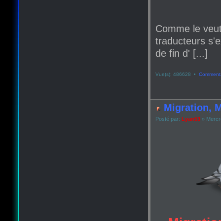
Comme le veut
traducteurs s'e
de fin d' [...]
Vue(s): 486628 •
Commenta
Migration, M
Posté par:
Lyan53
» Mercr