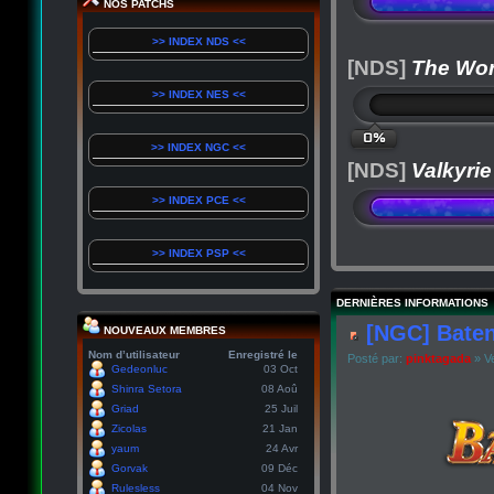
NOS PATCHS
>> INDEX NDS <<
[NDS]
The Wor
>> INDEX NES <<
0%
>> INDEX NGC <<
[NDS]
Valkyrie
>> INDEX PCE <<
>> INDEX PSP <<
DERNIÈRES INFORMATIONS
[NGC] Baten
NOUVEAUX MEMBRES
Nom d’utilisateur
Enregistré le
Posté par:
pinktagada
» Ve
Gedeonluc
03 Oct
Shinra Setora
08 Aoû
Griad
25 Juil
Zicolas
21 Jan
yaum
24 Avr
Gorvak
09 Déc
Rulesless
04 Nov