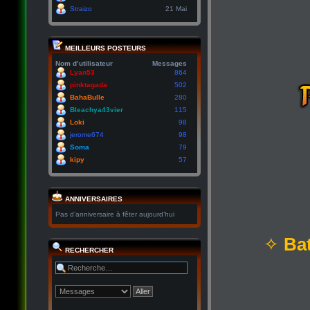
Straizo
21 Mai
MEILLEURS POSTEURS
Nom d’utilisateur
Messages
Lyan53
864
pinktagada
502
BahaBulle
280
Bleachya43vier
115
Loki
98
jerome674
98
Soma
79
kipy
57
ANNIVERSAIRES
Pas d’anniversaire à fêter aujourd’hui
✧
Bat
RECHERCHER