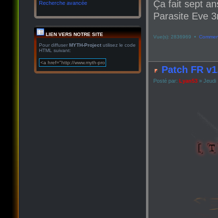
Ça fait sept an
Recherche avancée
Parasite Eve 3r
LIEN VERS NOTRE SITE
Vue(s): 2836969 •
Comment
Pour diffuser
MYTH-Project
utilisez le code
HTML suivant:
Patch FR v1
Posté par:
Lyan53
» Jeudi 