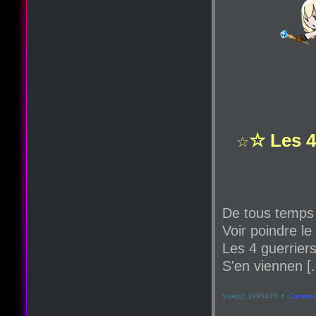
☆ Les 4
☆
De tous temps
Voir poindre le
Les 4 guerriers
S'en viennen [.
Vue(s): 1995403 •
Comment