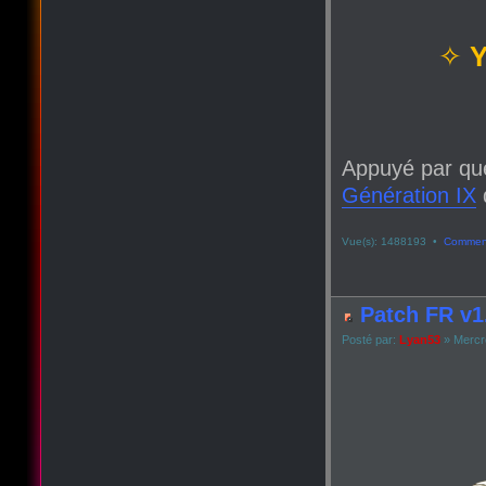
✧
Y
Appuyé par qu
Génération IX
q
Vue(s): 1488193 •
Comment
Patch FR v1.
Posté par:
Lyan53
» Mercre