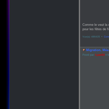
Comme le veut la 
pour les fêtes de fin
Vue(s): 486435 •
Comm
Migration, Méa 
Posté par:
Lyan53
» M