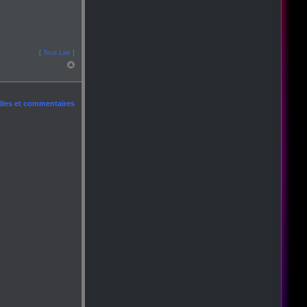
[
Tout Lire
]
les et commentaires