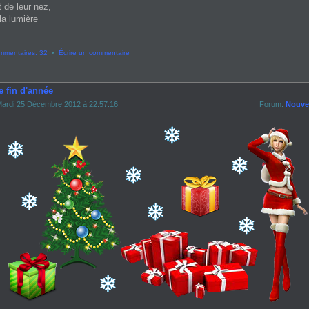
t de leur nez,
la lumière
mmentaires: 32
•
Écrire un commentaire
e fin d'année
ardi 25 Décembre 2012 à 22:57:16
Forum:
Nouvel