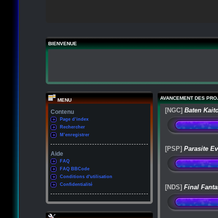
BIENVENUE
AVANCEMENT DES PRO
MENU
[NGC]
Baten Kait
Contenu
Page d’index
Rechercher
M’enregistrer
[PSP]
Parasite Ev
Aide
FAQ
FAQ BBCode
Conditions d'utilisation
Confidentialité
[NDS]
Final Fanta