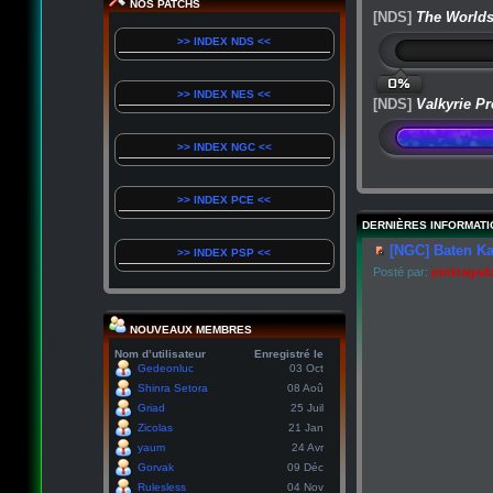
NOS PATCHS
[NDS]
The Worlds
>> INDEX NDS <<
0%
>> INDEX NES <<
[NDS]
Valkyrie Pr
>> INDEX NGC <<
>> INDEX PCE <<
DERNIÈRES INFORMATI
[NGC] Baten Ka
>> INDEX PSP <<
Posté par:
pinktagad
NOUVEAUX MEMBRES
Nom d’utilisateur
Enregistré le
Gedeonluc
03 Oct
Shinra Setora
08 Aoû
Griad
25 Juil
Zicolas
21 Jan
yaum
24 Avr
Gorvak
09 Déc
Rulesless
04 Nov