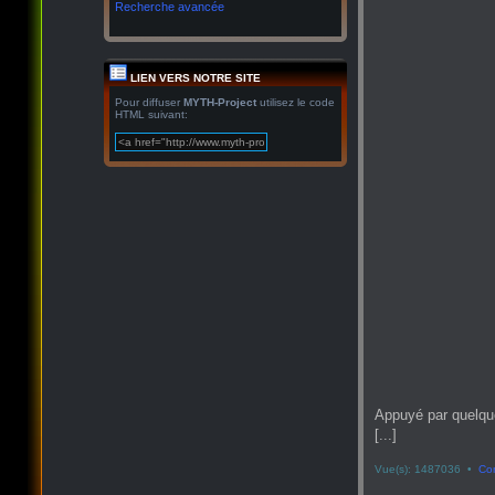
Recherche avancée
LIEN VERS NOTRE SITE
Pour diffuser
MYTH-Project
utilisez le code
HTML suivant:
Appuyé par quelqu
[...]
Vue(s): 1487036 •
Co