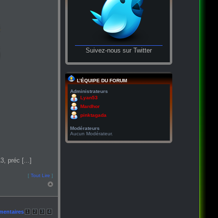
Suivez-nous sur Twitter
L’ÉQUIPE DU FORUM
Administrateurs
Lyan53
Mardhor
pinktagada
Modérateurs
Aucun Modérateur.
, préc [...]
[
Tout Lire
]
mentaires
1
2
3
4