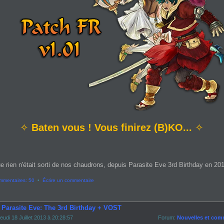
✧
Baten vous ! Vous finirez (B)KO...
✧
e rien n'était sorti de nos chaudrons, depuis Parasite Eve 3rd Birthday en 2013
mmentaires: 50
•
Écrire un commentaire
- Parasite Eve: The 3rd Birthday + VOST
eudi 18 Juillet 2013 à 20:28:57
Forum:
Nouvelles et com