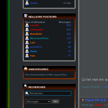
Straizo
21 Mai
MEILLEURS POSTEURS
Nom d’utilisateur
Messages
Lyan53
864
pinktagada
502
BahaBulle
280
Bleachya43vier
115
Loki
98
jerome674
98
Soma
79
kipy
57
ANNIVERSAIRES
Pas d’anniversaire à fêter aujourd’hui
Ça fait sept ans qu
Vue(s): 2833127 •
Co
RECHERCHER
Patch FR v1.0 
Posté par:
Lyan53
» J