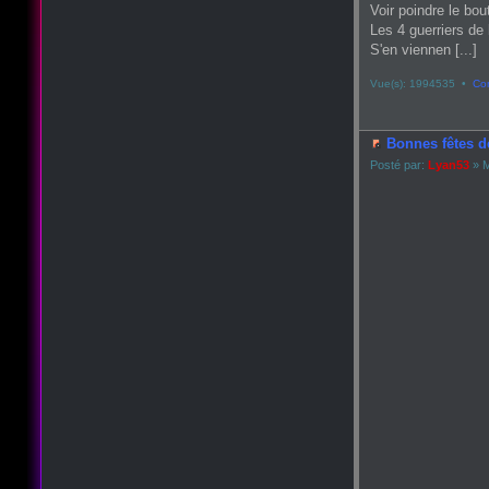
Voir poindre le bou
Les 4 guerriers de 
S'en viennen [...]
Vue(s): 1994535 •
Co
Bonnes fêtes d
Posté par:
Lyan53
» M