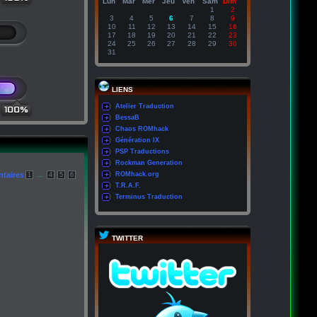
Lun
Mar
Mer
Jeu
Ven
Sam
Dim
1
2
3
4
5
6
7
8
9
10
11
12
13
14
15
16
17
18
19
20
21
22
23
24
25
26
27
28
29
30
31
LIENS
Atelier Traduction
100%
BessaB
Chaos ROMhack
Génération IX
PSP Traductions
Rockman Generation
taires
...
ROMhack.org
1
4
5
6
T.R.A.F.
Terminus Traduction
TWITTER