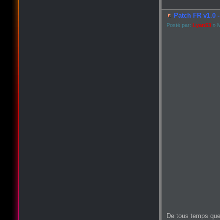
Patch FR v1.0 -
Posté par:
Lyan53
» M
De tous temps que