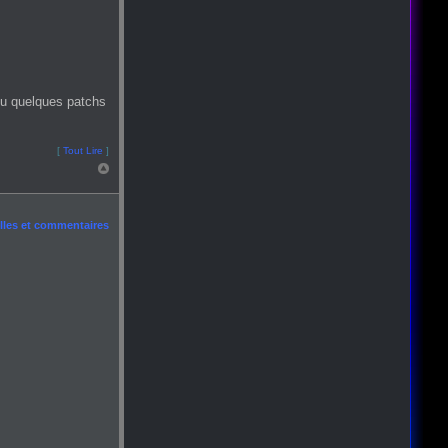
ou quelques patchs
[
Tout Lire
]
les et commentaires