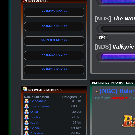
NOS PATCHS
>> INDEX NDS <<
[NDS]
The Wor
>> INDEX NES <<
0%
>> INDEX NGC <<
[NDS]
Valkyrie
>> INDEX PCE <<
>> INDEX PSP <<
DERNIÈRES INFORMATIONS
[NGC] Baten
NOUVEAUX MEMBRES
Nom d’utilisateur
Enregistré le
Posté par:
pinktagada
» Ve
Gedeonluc
03 Oct
Shinra Setora
08 Aoû
Griad
25 Juil
Zicolas
21 Jan
yaum
24 Avr
Gorvak
09 Déc
Rulesless
04 Nov