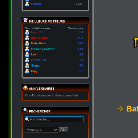
Straizo
21 Mai
MEILLEURS POSTEURS
Nom d’utilisateur
Messages
Lyan53
864
pinktagada
502
BahaBulle
280
Bleachya43vier
115
Loki
98
jerome674
98
Soma
79
kipy
57
ANNIVERSAIRES
Pas d’anniversaire à fêter aujourd’hui
✧
Bat
RECHERCHER