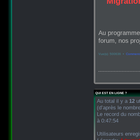
Migration
Au programme d
forum, nos proj
Vue(s): 500636 •
Commenta
QUI EST EN LIGNE ?
Au total il y a
12
ut
(d’après le nombre
Le record du nombr
à 0:47:54
Utilisateurs enregi