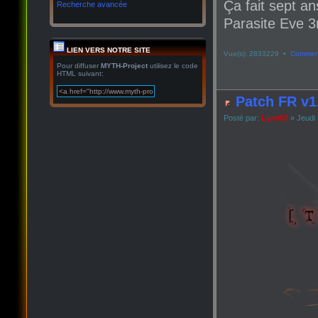
Ça fait sept an
Recherche avancée
Parasite Eve 3r
LIEN VERS NOTRE SITE
Vue(s): 2833229 •
Comment
Pour diffuser
MYTH-Project
utilisez le code
HTML suivant:
Patch FR v1
Posté par:
Lyan53
» Jeudi 