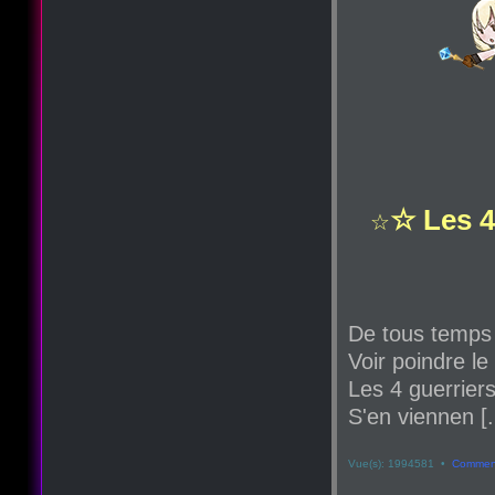
☆ Les 4
☆
De tous temps
Voir poindre le
Les 4 guerriers
S'en viennen [.
Vue(s): 1994581 •
Comment