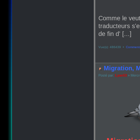
Comme le veut
traducteurs s'e
de fin d' [...]
Vue(s): 486439 •
Commenta
Migration, M
Posté par:
Lyan53
» Mercr