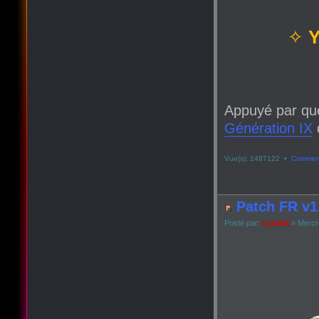
✧
Y
Appuyé par qu
Génération IX
q
Vue(s): 1487122 •
Comment
Patch FR v1.
Posté par:
Lyan53
» Mercre