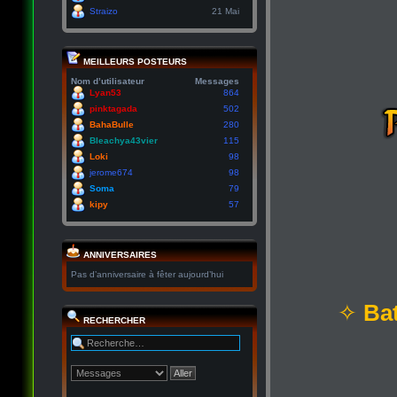
Straizo
21 Mai
MEILLEURS POSTEURS
Nom d’utilisateur
Messages
Lyan53
864
pinktagada
502
BahaBulle
280
Bleachya43vier
115
Loki
98
jerome674
98
Soma
79
kipy
57
ANNIVERSAIRES
Pas d’anniversaire à fêter aujourd’hui
✧
Bat
RECHERCHER