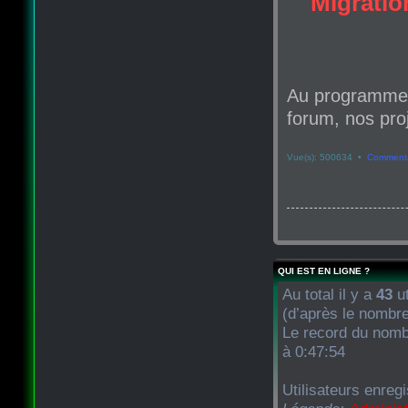
Migration
Au programme d
forum, nos proj
Vue(s): 500634 •
Commenta
QUI EST EN LIGNE ?
Au total il y a
43
ut
(d’après le nombre
Le record du nombr
à 0:47:54
Utilisateurs enregi