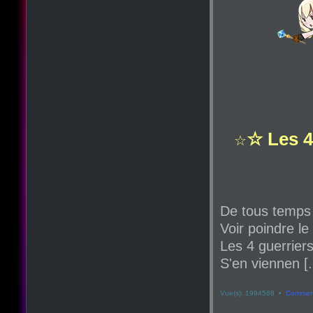
☆ Les 4
☆
De tous temps
Voir poindre le
Les 4 guerriers
S'en viennen [.
Vue(s): 1994568 •
Comment