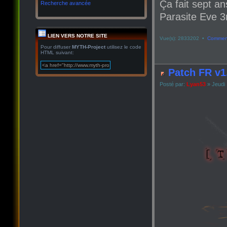
Ça fait sept an
Recherche avancée
Parasite Eve 3r
LIEN VERS NOTRE SITE
Vue(s): 2833202 •
Comment
Pour diffuser
MYTH-Project
utilisez le code
HTML suivant:
Patch FR v1
Posté par:
Lyan53
» Jeudi 