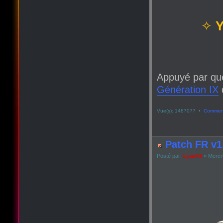
✧
Y
Appuyé par qu
Génération IX
q
Vue(s): 1487077 •
Comment
Patch FR v1.
Posté par:
Lyan53
» Mercre