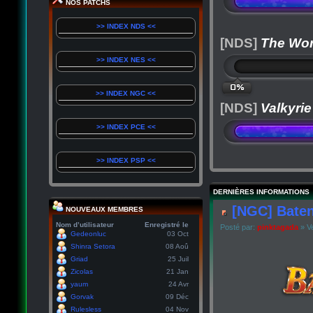
NOS PATCHS
>> INDEX NDS <<
[NDS]
The Wor
>> INDEX NES <<
0%
>> INDEX NGC <<
[NDS]
Valkyrie
>> INDEX PCE <<
>> INDEX PSP <<
DERNIÈRES INFORMATIONS
[NGC] Baten
NOUVEAUX MEMBRES
Nom d’utilisateur
Enregistré le
Posté par:
pinktagada
» Ve
Gedeonluc
03 Oct
Shinra Setora
08 Aoû
Griad
25 Juil
Zicolas
21 Jan
yaum
24 Avr
Gorvak
09 Déc
Rulesless
04 Nov