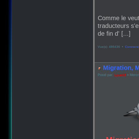
Comme le veut
traducteurs s'e
de fin d' [...]
Vue(s): 486436 •
Commenta
Migration, M
Posté par:
Lyan53
» Mercr